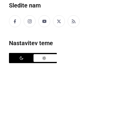
Sledite nam
KULTURA IN IZOBRAŽEVANJE
Mladi gasilci na štiridnevnem taboru
polnem doživetij
torek, 26. avgust 2025 ob 18:36
Nastavitev teme
KULTURA IN IZOBRAŽEVANJE
4. inkluzivni tabor Rast povezal 34 otrok in
mladostnikov
torek, 8. julij 2025 ob 19:56