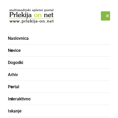
Prijava
NEDELJA, 9. AVGUST 2026
Naslovnica
tabor
Novice
Dogodki
Arhiv
Portal
Interaktivno
Iskanje
KULTURA IN IZOBRAŽEVANJE