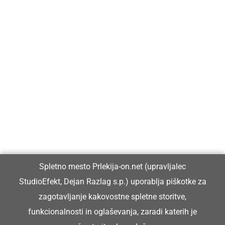
Prlekija-on.net je največji in najbolje obiskan spletni medij v
Prlekiji.
Vpisan je v razvid medijev, ki ga vodi Ministrstvo za kulturo
Republike Slovenije, pod zaporedno številko 1529.
Glavni in odgovorni urednik:
Spletno mesto Prlekija-on.net (upravljalec
Dejan Razlag
StudioEfekt, Dejan Razlag s.p.) uporablja piškotke za
info@prlekija-on.net
zagotavljanje kakovostne spletne storitve,
funkcionalnosti in oglaševanja, zaradi katerih je