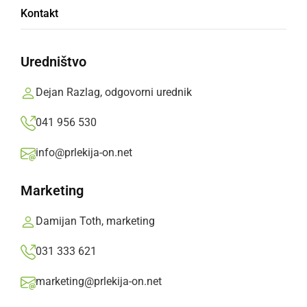
Slavnostno položili temeljni kamen za nov
Kontakt
rehabilitacijski center
Uredništvo
torek, 14. oktober 2025 ob 20:17
Dejan Razlag, odgovorni urednik
041 956 530
GOSPODARSTVO
info@prlekija-on.net
Položili temeljni kamen za novih 40 javnih
najemnih stanovanj
Marketing
sreda, 27. november 2024 ob 09:46
Damijan Toth, marketing
031 333 621
marketing@prlekija-on.net
GOSPODARSTVO