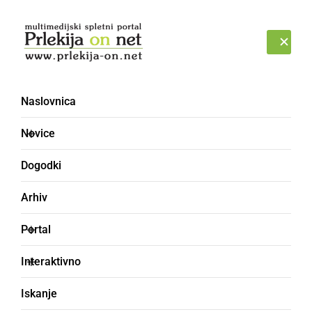
Prijava
ČETRTEK, 6. AVGUST 2026
Naslovnica
temeljni kamen
Novice
Dogodki
Arhiv
Portal
Interaktivno
Iskanje
GOSPODARSTVO