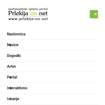
Prijava
PETEK, 7. AVGUST 2026
Naslovnica
topoli
Novice
Dogodki
Arhiv
Portal
Interaktivno
Iskanje
GOSPODARSTVO