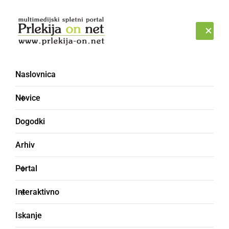
Prijava
PETEK, 7. AVGUST 2026
Naslovnica
trgovina
Novice
Dogodki
Arhiv
Portal
Interaktivno
Iskanje
ČRNA KRONIKA