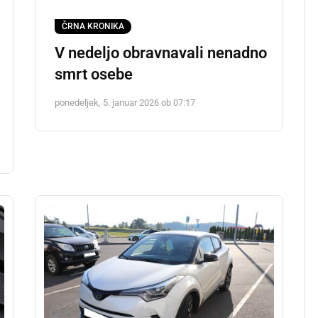
ČRNA KRONIKA
V nedeljo obravnavali nenadno
smrt osebe
ponedeljek, 5. januar 2026 ob 07:17