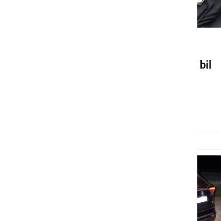
ČRNA KRONIKA
Prijeli tujca za katerega je bil
razpisan ukrep predaje ali
izročitve
sreda, 26. marec 2025 ob 07:30