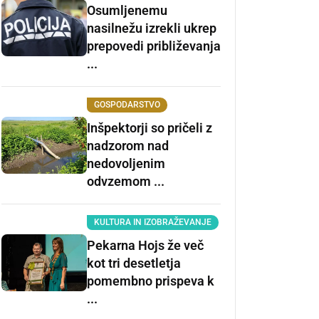
Osumljenemu
nasilnežu izrekli ukrep
prepovedi približevanja
...
GOSPODARSTVO
Inšpektorji so pričeli z
nadzorom nad
nedovoljenim
odvzemom ...
KULTURA IN IZOBRAŽEVANJE
Pekarna Hojs že več
kot tri desetletja
pomembno prispeva k
...