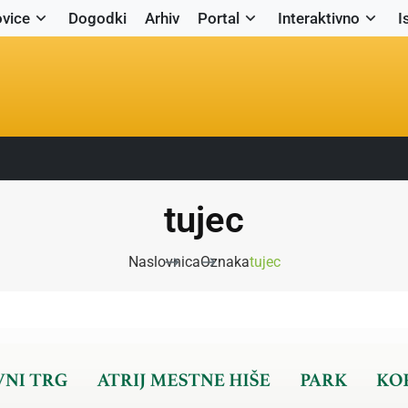
vice
Dogodki
Arhiv
Portal
Interaktivno
I
tujec
Naslovnica
Oznaka
tujec