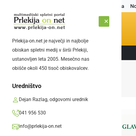
Naslovnica
No
Prlekija-on.net je največji in najbolje
obiskan spletni medij v širši Prlekiji,
Sledite nam:
SOBOTA, 8. AVGUST 2026
ustanovljen leta 2005. Mesečno nas
obišče okoli 450 tisoč obiskovalcev.
Uredništvo
Dejan Razlag, odgovorni urednik
041 956 530
info@prlekija-on.net