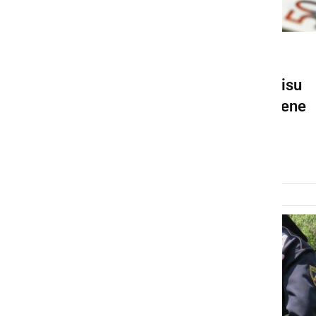
ČRNA KRONIKA
Tujec na bencinskem servisu
hotel unovčiti štiri ponarejene
bankovce za 50 evrov
ponedeljek, 23. januar 2023 ob 07:38