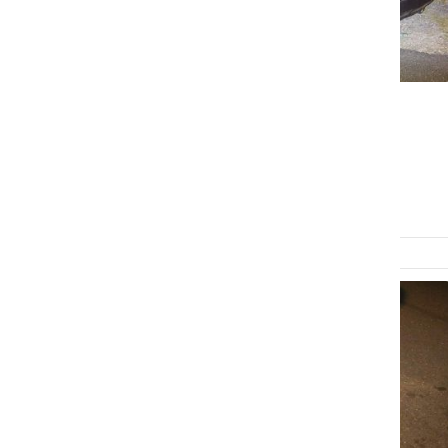
ČRNA KRONIKA
Odkrili ukradeno vozilo
petek, 2. junij 2023 ob 07:54