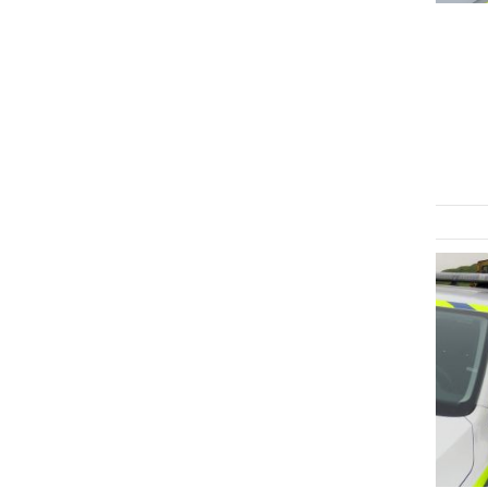
ČRNA KRONIKA
Policisti obravnavali dva
pobega s kraja nesreče
torek, 16. junij 2026 ob 11:00