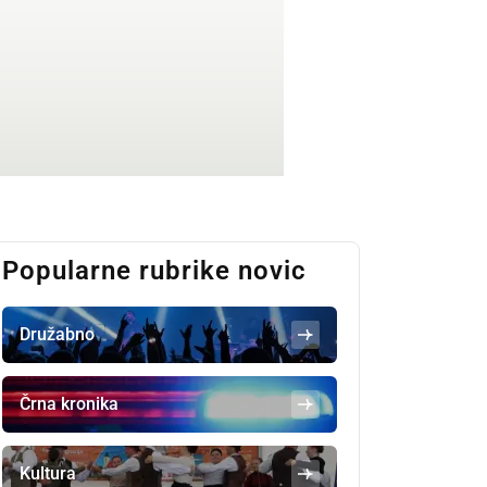
Popularne rubrike novic
Družabno
Črna kronika
Kultura