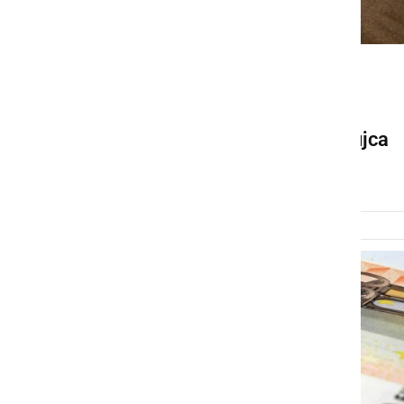
ČRNA KRONIKA
Pri prečrpavanju goriva iz
tovornega vozila zalotili tujca
torek, 21. marec 2023 ob 18:18