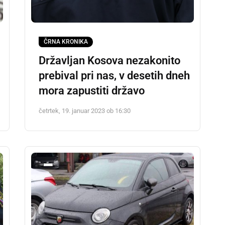
ČRNA KRONIKA
Državljan Kosova nezakonito
prebival pri nas, v desetih dneh
mora zapustiti državo
četrtek, 19. januar 2023 ob 16:30