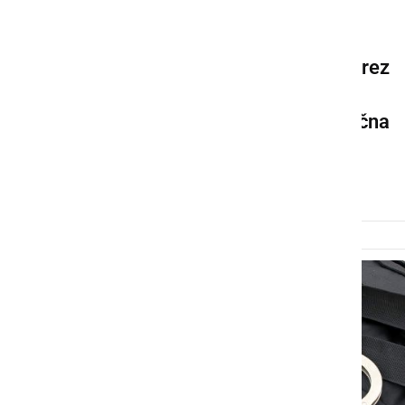
ČRNA KRONIKA
Tujec na gradbišču delal brez
ustreznega delovnega
dovoljenja, ukrepala finančna
uprava
sobota, 31. januar 2026 ob 06:43