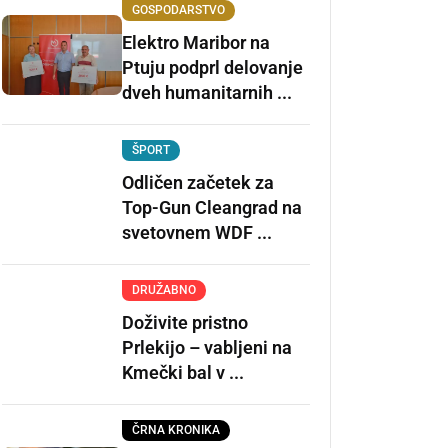
GOSPODARSTVO
Elektro Maribor na
Ptuju podprl delovanje
dveh humanitarnih ...
ŠPORT
Odličen začetek za
Top-Gun Cleangrad na
svetovnem WDF ...
DRUŽABNO
Doživite pristno
Prlekijo – vabljeni na
Kmečki bal v ...
ČRNA KRONIKA