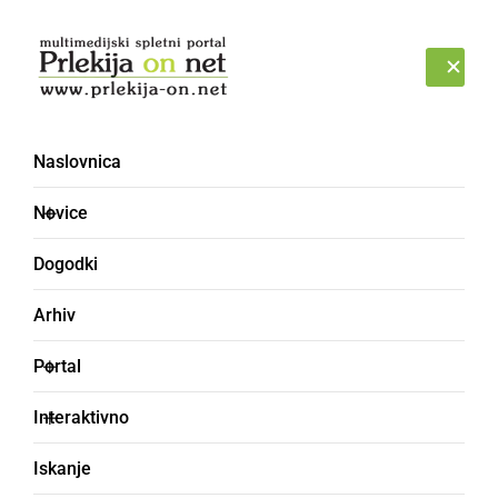
Prijava
SOBOTA, 8. AVGUST 2026
Naslovnica
učni čebelnjak
Novice
Dogodki
Arhiv
Portal
Interaktivno
Iskanje
KULTURA IN IZOBRAŽEVANJE