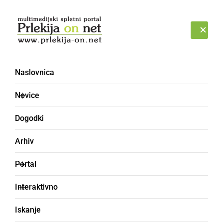
Prijava
SOBOTA, 8. AVGUST 2026
Naslovnica
ukradeno vozilo
Novice
Dogodki
Arhiv
Portal
Interaktivno
Iskanje
ČRNA KRONIKA