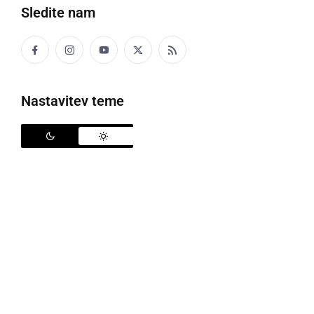
četrtek, 13. april 2023 ob 12:31
Sledite nam
ČRNA KRONIKA
Nastavitev teme
Odkrili ukradeno vozilo
petek, 2. december 2022 ob 09:40
ČRNA KRONIKA
Odkrili ukradeno vozilo
torek, 22. februar 2022 ob 14:20