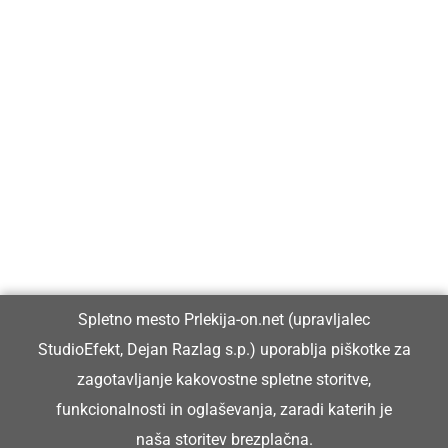
Prlekija-on.net je največji in najbolje obiskan spletni medij v
Prlekiji.
Vpisan je v razvid medijev, ki ga vodi Ministrstvo za kulturo
Republike Slovenije, pod zaporedno številko 1529.
Glavni in odgovorni urednik:
Spletno mesto Prlekija-on.net (upravljalec
Dejan Razlag
StudioEfekt, Dejan Razlag s.p.) uporablja piškotke za
info@prlekija-on.net
zagotavljanje kakovostne spletne storitve,
funkcionalnosti in oglaševanja, zaradi katerih je
naša storitev brezplačna.