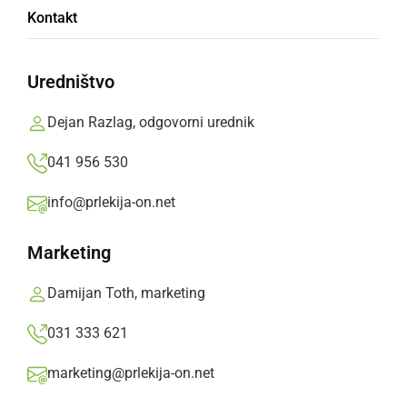
Tujec vozil ukradeno vozilo
Kontakt
torek, 12. september 2023 ob 10:30
Uredništvo
Dejan Razlag, odgovorni urednik
041 956 530
ČRNA KRONIKA
Odkrili ukradeno vozilo
info@prlekija-on.net
petek, 2. junij 2023 ob 07:54
Marketing
Damijan Toth, marketing
031 333 621
ČRNA KRONIKA
marketing@prlekija-on.net
Odkrili ukradeno vozilo