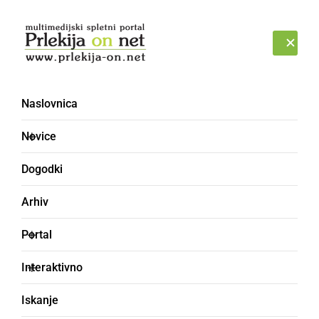
Prijava
PETEK, 7. AVGUST 2026
Naslovnica
uradne ure
Novice
Dogodki
Arhiv
Portal
Interaktivno
Iskanje
GOSPODARSTVO