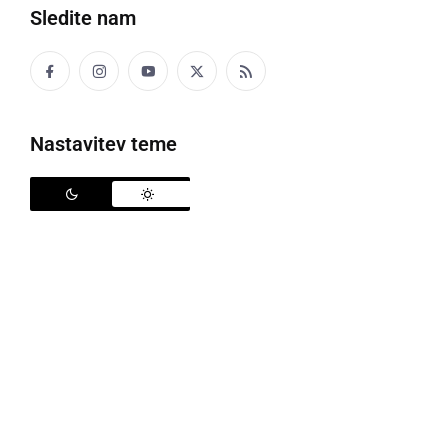
Sledite nam
Družabno
Črna kronika
Nastavitev teme
Kultura
Šport
Politika
Gospodarstvo
Narava