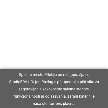
Prlekija-on.net je največji in najbolje obiskan spletni medij v
Prlekiji.
Vpisan je v razvid medijev, ki ga vodi Ministrstvo za kulturo
Republike Slovenije, pod zaporedno številko 1529.
Glavni in odgovorni urednik:
Spletno mesto Prlekija-on.net (upravljalec
Dejan Razlag
StudioEfekt, Dejan Razlag s.p.) uporablja piškotke za
info@prlekija-on.net
zagotavljanje kakovostne spletne storitve,
funkcionalnosti in oglaševanja, zaradi katerih je
naša storitev brezplačna.