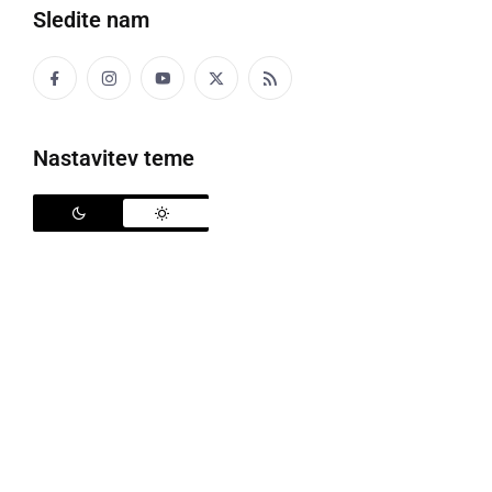
Sledite nam
Šport
Politika
Nastavitev teme
Gospodarstvo
Narava
Zanimivosti