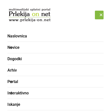
Prijava
SOBOTA, 8. AVGUST 2026
Naslovnica
Večer najlepših
Novice
dalmatinskih pesmi
Dogodki
Arhiv
Portal
Interaktivno
Iskanje