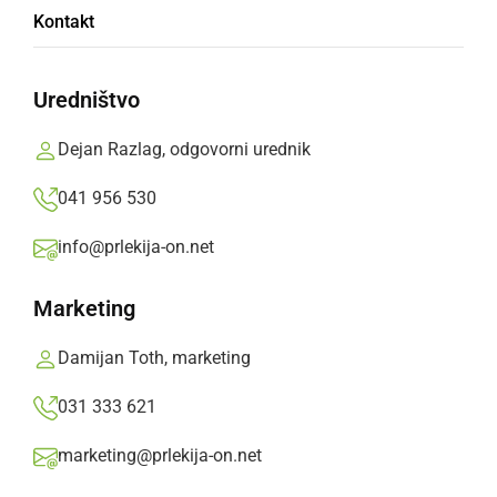
Kontakt
DRUŽABNO
Večer najlepših dalmatinskih pesmi s Klapo
Uredništvo
Maslina in Klapo Romansa
torek, 8. oktober 2019 ob 18:23
Dejan Razlag, odgovorni urednik
041 956 530
info@prlekija-on.net
Popularne rubrike novic
Marketing
Družabno
Damijan Toth, marketing
Črna kronika
031 333 621
marketing@prlekija-on.net
Kultura