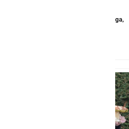
ZANIMIVOSTI
V Trnovcih postavili velikega,
11-metrskega sneženega
moža
torek, 27. februar 2018 ob 18:58