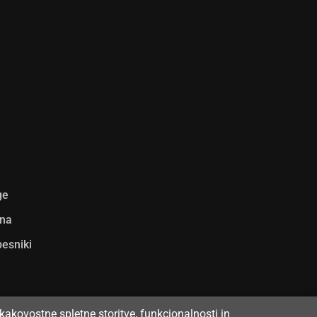
ge
ina
pesniki
kakovostne spletne storitve, funkcionalnosti in