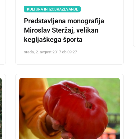
KULTURA IN IZOBRAŽEVANJE
Predstavljena monografija
Miroslav Steržaj, velikan
kegljaškega športa
sreda, 2. avgust 2017 ob 09:27