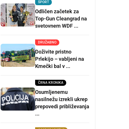
ŠPORT
Odličen začetek za
Top-Gun Cleangrad na
svetovnem WDF ...
DRUŽABNO
Doživite pristno
Prlekijo – vabljeni na
Kmečki bal v ...
ČRNA KRONIKA
Osumljenemu
nasilnežu izrekli ukrep
prepovedi približevanja
...