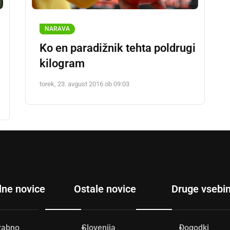
NARAVA
Ko en paradižnik tehta poldrugi
kilogram
torek, 23. avgust 2016 ob 09:03
lne novice
Ostale novice
Druge vsebi
žabno
Slovenija
Dogodki