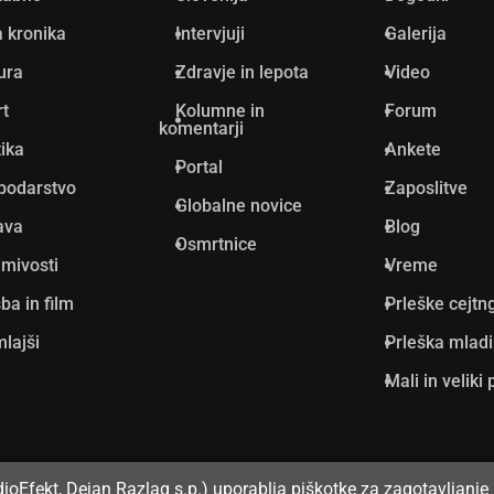
 kronika
Intervjuji
Galerija
ura
Zdravje in lepota
Video
rt
Kolumne in
Forum
komentarji
tika
Ankete
Portal
podarstvo
Zaposlitve
Globalne novice
ava
Blog
Osmrtnice
mivosti
Vreme
ba in film
Prleške cejtn
lajši
Prleška mlad
Mali in veliki 
dioEfekt, Dejan Razlag s.p.) uporablja piškotke za zagotavljanje 