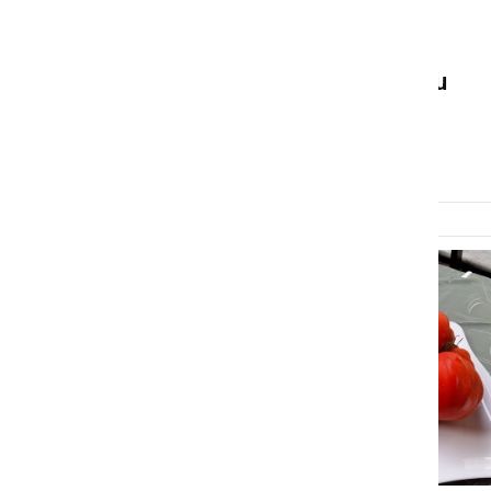
NARAVA
Na Spodnjem Kamenščaku
zrasel paradižnik velikan
sreda, 31. julij 2019 ob 19:12