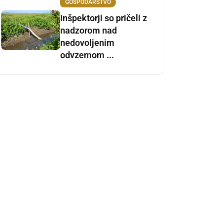
GOSPODARSTVO
Inšpektorji so pričeli z
nadzorom nad
nedovoljenim
odvzemom ...