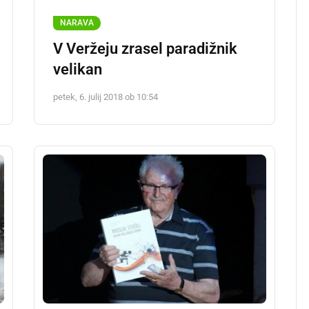
NARAVA
V Veržeju zrasel paradižnik
velikan
petek, 6. julij 2018 ob 10:54