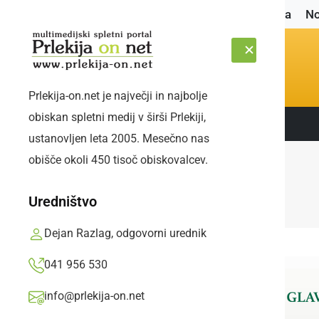
Naslovnica
No
Prlekija-on.net je največji in najbolje
obiskan spletni medij v širši Prlekiji,
Sledite nam:
SOBOTA, 8. AVGUST 2026
ustanovljen leta 2005. Mesečno nas
obišče okoli 450 tisoč obiskovalcev.
Uredništvo
Dejan Razlag, odgovorni urednik
041 956 530
info@prlekija-on.net