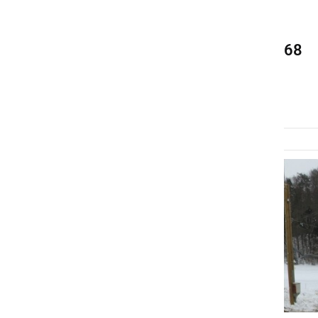
NARAVA
Ko en paradižnik tehta 1.768
gramov
petek, 3. avgust 2018 ob 09:56