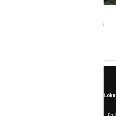
ZANIMIVOSTI
Rudi Trplan je našel jurčka
velikana, težkega kar 880
gramov
sreda, 26. oktober 2016 ob 09:39
Loka
Dru