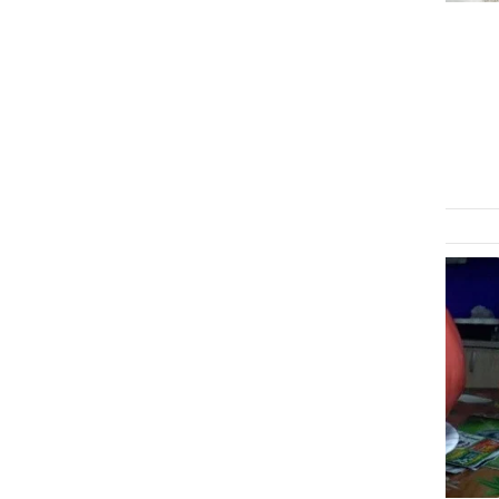
NARAVA
Na domačem vrtu zrasli
paradižniki velikani
torek, 29. julij 2025 ob 16:44