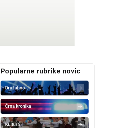
Popularne rubrike novic
Družabno
Črna kronika
Kultura