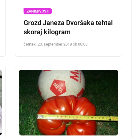
ZANIMIVOSTI
Grozd Janeza Dvoršaka tehtal
skoraj kilogram
četrtek, 20. september 2018 ob 08:08