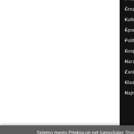
Prlekija-on.net je največji in
Črna
najbolje obiskan spletni medij
Kult
v Prlekiji.
Špo
Vpisan je v razvid medijev, ki
Poli
ga vodi Ministrstvo za kulturo
Gos
Republike Slovenije, pod
Nar
zaporedno številko 1529.
Zani
Glas
Glavni in odgovorni urednik:
Najm
Dejan Razlag
info@prlekija-on.net
Spletno mesto Prlekija-on.net (upravljalec Stu