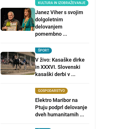
KULTURA IN IZOBRAŽEVANJE
Janez Viher s svojim
dolgoletnim
delovanjem
pomembno ...
ŠPORT
V živo: Kasaške dirke
in XXXVI. Slovenski
kasaški derbi v ...
GOSPODARSTVO
Elektro Maribor na
Ptuju podprl delovanje
dveh humanitarnih ...