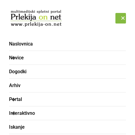
Prijava
SOBOTA, 8. AVGUST 2026
Naslovnica
velikonočno jajce
Novice
Dogodki
Arhiv
Portal
Interaktivno
Iskanje
KULTURA IN IZOBRAŽEVANJE