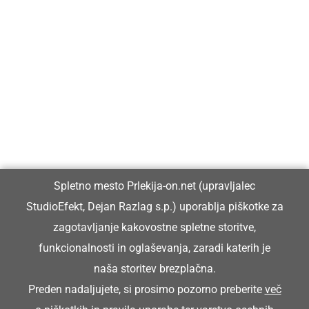
Prlekija-on.net je največji in najbolje obiskan spletni medij v
Prlekiji.
Vpisan je v razvid medijev, ki ga vodi Ministrstvo za kulturo
Republike Slovenije, pod zaporedno številko 1529.
Glavni in odgovorni urednik:
Spletno mesto Prlekija-on.net (upravljalec
Dejan Razlag
StudioEfekt, Dejan Razlag s.p.) uporablja piškotke za
info@prlekija-on.net
zagotavljanje kakovostne spletne storitve,
funkcionalnosti in oglaševanja, zaradi katerih je
naša storitev brezplačna.
Preden nadaljujete, si prosimo pozorno preberite
več