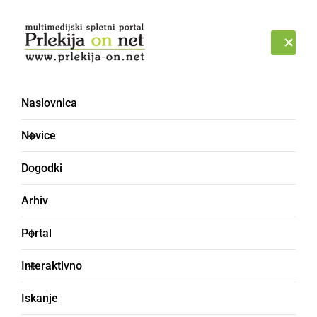
Prijava
NEDELJA, 9. AVGUST 2026
Naslovnica
Vlada [5]
Novice
Dogodki
Arhiv
Portal
Interaktivno
Iskanje
SLOVENIJA