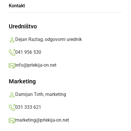
V Ljubljani je potekal velik protivladni
Kontakt
protest
Uredništvo
torek, 27. april 2021 ob 17:57
Dejan Razlag, odgovorni urednik
041 956 530
SLOVENIJA
info@prlekija-on.net
Odpirajo se tudi kinematografi in gledališča
Marketing
petek, 23. april 2021 ob 08:05
Damijan Toth, marketing
031 333 621
SLOVENIJA
marketing@prlekija-on.net
V notranjost gostiln le pod pogojem