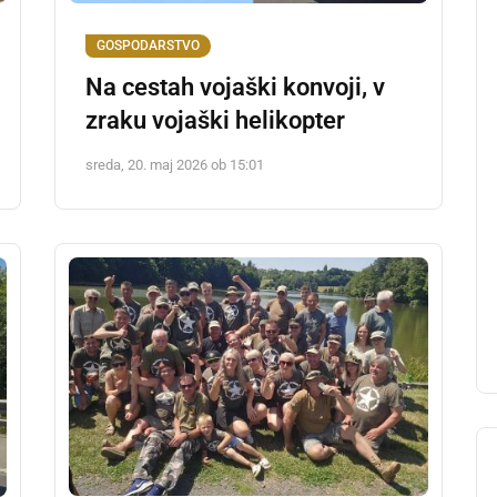
GOSPODARSTVO
Na cestah vojaški konvoji, v
zraku vojaški helikopter
sreda, 20. maj 2026 ob 15:01