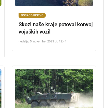
GOSPODARSTVO
Skozi naše kraje potoval konvoj
vojaških vozil
nedelja, 5. november 2023 ob 12:44