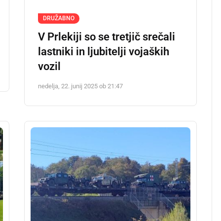
DRUŽABNO
V Prlekiji so se tretjič srečali
lastniki in ljubitelji vojaških
vozil
nedelja, 22. junij 2025 ob 21:47