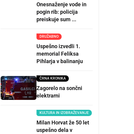
Onesnaženje vode in
pogin rib: policija
preiskuje sum ...
DRUŽABNO
Uspešno izvedli 1.
memorial Feliksa
Pihlarja v balinanju
ČRNA KRONIKA
Zagorelo na sončni
elektrarni
KULTURA IN IZOBRAŽEVANJE
Milan Horvat že 50 let
uspešno dela v