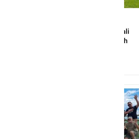
DRUŽABNO
V Prlekiji so se drugič zbrali
lastniki in ljubitelji vojaških
vozil
torek, 25. junij 2024 ob 10:00