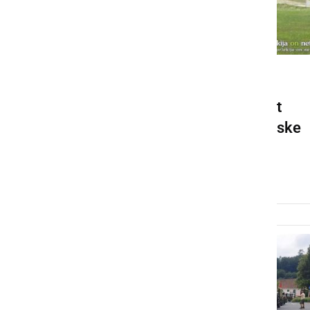
GOSPODARSTVO
Te dni povečana prisotnost
pripadnikov Slovenske vojske
tudi na območju Prlekije
torek, 18. januar 2022 ob 10:02