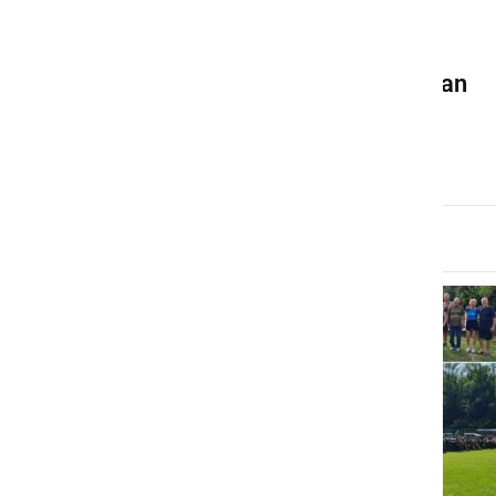
GOSPODARSTVO
V petek bo občasno povečan
promet vojaških vozil
četrtek, 7. maj 2026 ob 17:37