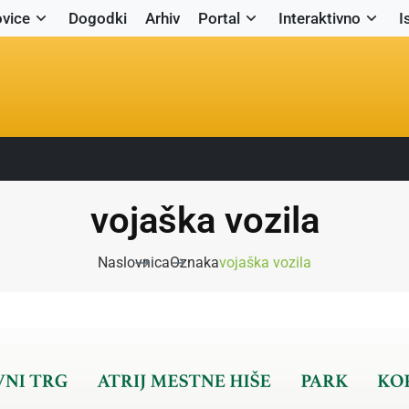
vice
Dogodki
Arhiv
Portal
Interaktivno
I
vojaška vozila
Naslovnica
Oznaka
vojaška vozila