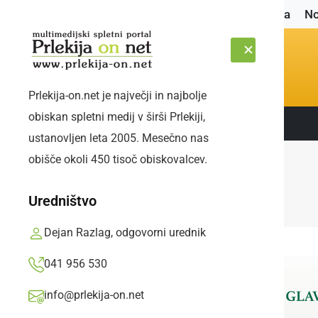
Naslovnica
No
Prlekija-on.net je največji in najbolje
obiskan spletni medij v širši Prlekiji,
Sledite nam:
ČETRTEK, 6. AVGUST 2026
ustanovljen leta 2005. Mesečno nas
obišče okoli 450 tisoč obiskovalcev.
Uredništvo
Dejan Razlag, odgovorni urednik
041 956 530
info@prlekija-on.net