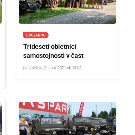
DRUŽABNO
Trideseti obletnici
samostojnosti v čast
ponedeljek, 21. junij 2021 ob 18:02