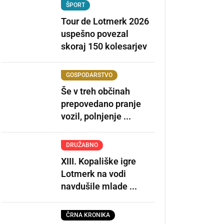
ŠPORT
Tour de Lotmerk 2026
uspešno povezal
skoraj 150 kolesarjev
GOSPODARSTVO
Še v treh občinah
prepovedano pranje
vozil, polnjenje ...
DRUŽABNO
XIII. Kopališke igre
Lotmerk na vodi
navdušile mlade ...
ČRNA KRONIKA