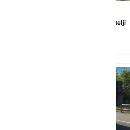
DRUŽABNO
V Prlekiji se so zbrali ljubitelji
starodobnih vojaških vozil
ponedeljek, 22. junij 2026 ob 11:10