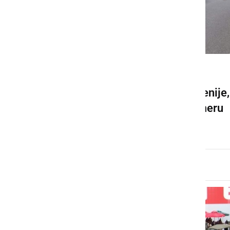
DRUŽABNO
S starodobniki okrog Slovenije,
ustavili so se tudi v Ljutomeru
ponedeljek, 3. avgust 2020 ob 17:20