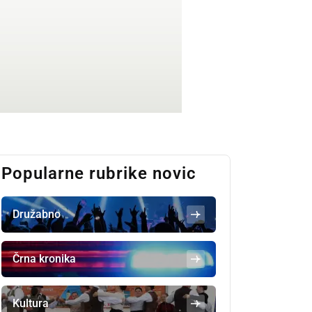
Popularne rubrike novic
Družabno
Črna kronika
Kultura