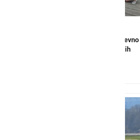
DRUŽABNO
V Prlekiji je potekalo tridnevno
druženje ljubiteljev vojaških
vozil
ponedeljek, 19. junij 2023 ob 20:15