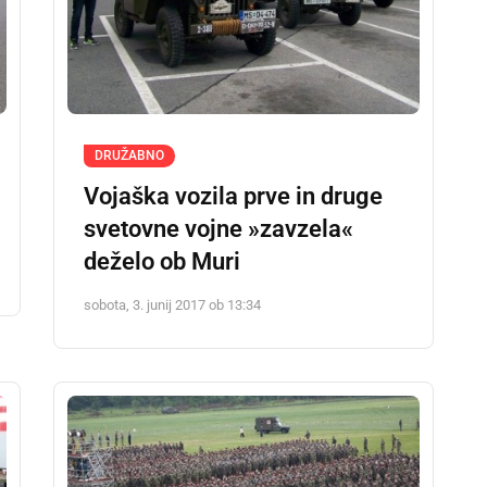
DRUŽABNO
Vojaška vozila prve in druge
svetovne vojne »zavzela«
deželo ob Muri
sobota, 3. junij 2017 ob 13:34