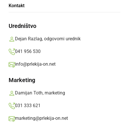
Evridike pripravile prvi samostojni koncert
Kontakt
sreda, 8. marec 2023 ob 17:02
Uredništvo
Dejan Razlag, odgovorni urednik
Popularne rubrike novic
041 956 530
Družabno
info@prlekija-on.net
Marketing
Črna kronika
Damijan Toth, marketing
Kultura
031 333 621
Šport
marketing@prlekija-on.net