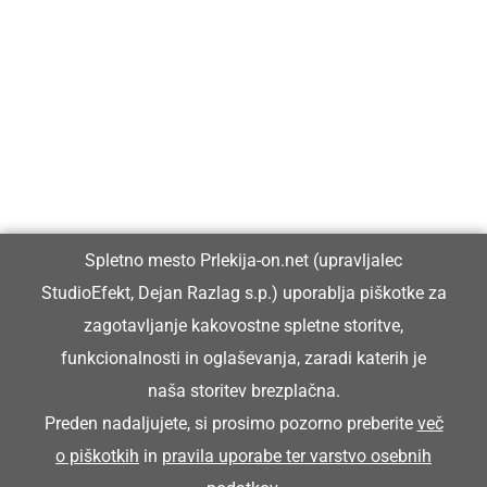
Prlekija-on.net je največji in najbolje obiskan spletni medij v
Prlekiji.
Vpisan je v razvid medijev, ki ga vodi Ministrstvo za kulturo
Republike Slovenije, pod zaporedno številko 1529.
Glavni in odgovorni urednik:
Spletno mesto Prlekija-on.net (upravljalec
Dejan Razlag
StudioEfekt, Dejan Razlag s.p.) uporablja piškotke za
info@prlekija-on.net
zagotavljanje kakovostne spletne storitve,
funkcionalnosti in oglaševanja, zaradi katerih je
naša storitev brezplačna.
Preden nadaljujete, si prosimo pozorno preberite
več
o piškotkih
in
pravila uporabe ter varstvo osebnih
© Prlekija-on.net | 2005 - 2026 | Vse pravice pridržane |