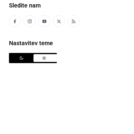
Sledite nam
Politika
Gospodarstvo
Nastavitev teme
Narava
Zanimivosti