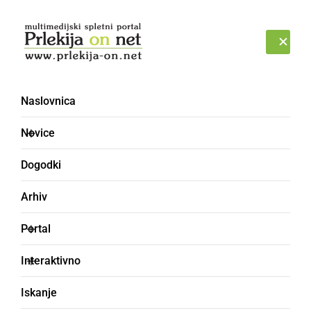
Prijava
ČETRTEK, 6. AVGUST 2026
Naslovnica
vokalna zasedba
Novice
Dogodki
Arhiv
Portal
Interaktivno
Iskanje
KULTURA IN IZOBRAŽEVANJE