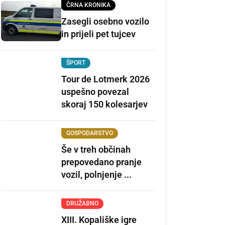
ČRNA KRONIKA
Zasegli osebno vozilo
in prijeli pet tujcev
ŠPORT
Tour de Lotmerk 2026
uspešno povezal
skoraj 150 kolesarjev
GOSPODARSTVO
Še v treh občinah
prepovedano pranje
vozil, polnjenje ...
DRUŽABNO
XIII. Kopališke igre