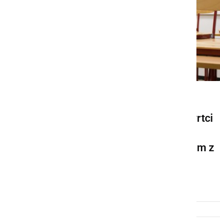
KULTURA IN IZOBRAŽEVANJE
S ponedeljkom zaprti vsi vrtci
in šole; predlog za 100%
nadomestilo plače odsotnim z
dela
četrtek, 12. marec 2020 ob 08:55