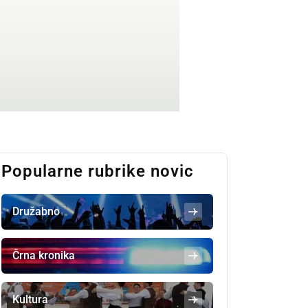
Popularne rubrike novic
Družabno
Črna kronika
Kultura