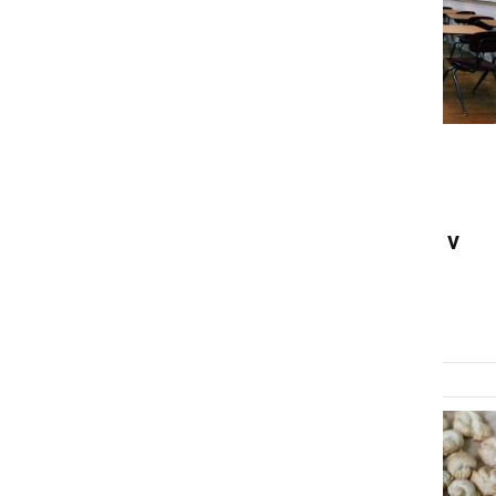
KULTURA IN IZOBRAŽEVANJE
Pripravili bodo načrt o
postopnem vračanju otrok v
šole in vrtce
četrtek, 23. april 2020 ob 13:59