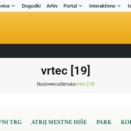
vice
Dogodki
Arhiv
Portal
Interaktivno
I
vrtec [19]
Naslovnica
Oznaka
vrtec [19]