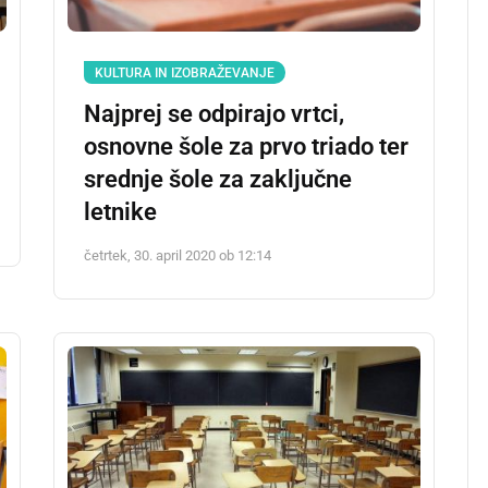
KULTURA IN IZOBRAŽEVANJE
Najprej se odpirajo vrtci,
osnovne šole za prvo triado ter
srednje šole za zaključne
letnike
četrtek, 30. april 2020 ob 12:14