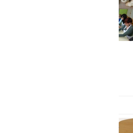
NAJMLAJŠI
Gregorjevo v vrtcu Mala
Nedelja
petek, 13. marec 2020 ob 16:43