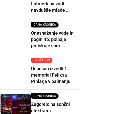
Lotmerk na vodi
navdušile mlade ...
ČRNA KRONIKA
Onesnaženje vode in
pogin rib: policija
preiskuje sum ...
DRUŽABNO
Uspešno izvedli 1.
memorial Feliksa
Pihlarja v balinanju
ČRNA KRONIKA
Zagorelo na sončni
elektrarni