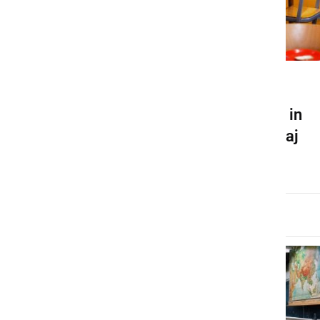
KULTURA IN IZOBRAŽEVANJE
Postopno odpiranje vrtcev in
šol je predvideno za 18. maj
sreda, 29. april 2020 ob 22:24