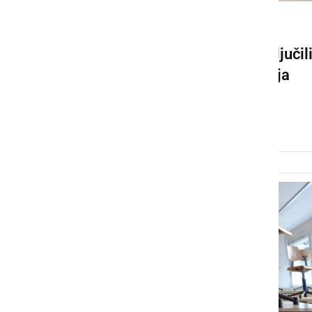
KULTURA IN IZOBRAŽEVANJE
Starši, ki otrok ne bodo vključil
v vrtec, bodo do konca maja
oproščeni plačil
ponedeljek, 11. maj 2020 ob 11:51