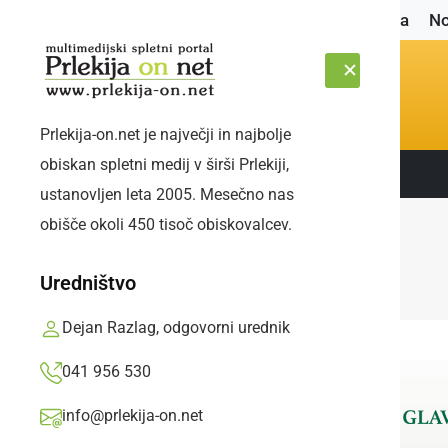
Naslovnica
No
Prlekija-on.net je največji in najbolje
obiskan spletni medij v širši Prlekiji,
Sledite nam:
ČETRTEK, 6. AVGUST 2026
ustanovljen leta 2005. Mesečno nas
obišče okoli 450 tisoč obiskovalcev.
Uredništvo
Dejan Razlag, odgovorni urednik
041 956 530
info@prlekija-on.net