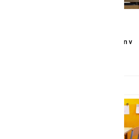
KULTURA IN IZOBRAŽEVANJE
Tudi jeseni kombinacija
izobraževanja na daljavo in v
šoli?
sobota, 2. maj 2020 ob 22:06