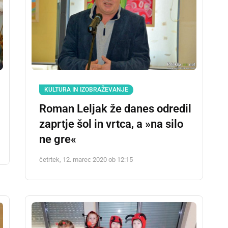
KULTURA IN IZOBRAŽEVANJE
Roman Leljak že danes odredil
zaprtje šol in vrtca, a »na silo
ne gre«
četrtek, 12. marec 2020 ob 12:15