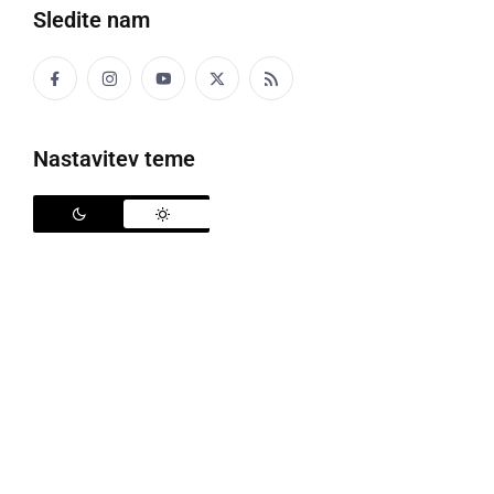
Sledite nam
Družabno
Črna kronika
Nastavitev teme
Kultura
Šport
Politika
Gospodarstvo
Narava