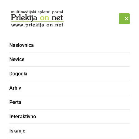
Prijava
PETEK, 7. AVGUST 2026
Naslovnica
zadolženost
Novice
Dogodki
Arhiv
Portal
Interaktivno
Iskanje
GOSPODARSTVO