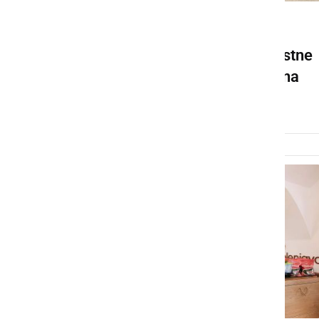
DRUŽABNO
V petek zvečer v atriju Mestne
hiše Prašnati in prleška vina
četrtek, 16. september 2021 ob 14:58