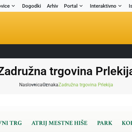
vice
Dogodki
Arhiv
Portal
Interaktivno
I
Zadružna trgovina Prlekij
Naslovnica
Oznaka
Zadružna trgovina Prlekija