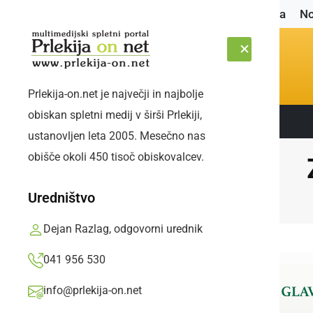
Naslovnica
No
Prlekija-on.net je največji in najbolje
obiskan spletni medij v širši Prlekiji,
Sledite nam:
ČETRTEK, 6. AVGUST 2026
ustanovljen leta 2005. Mesečno nas
obišče okoli 450 tisoč obiskovalcev.
Uredništvo
Dejan Razlag, odgovorni urednik
041 956 530
info@prlekija-on.net