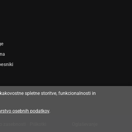
ge
ina
pesniki
kakovostne spletne storitve, funkcionalnosti in
varstvo osebnih podatkov
.
 o zasebnosti
•
Piškotki
Oglaševanje