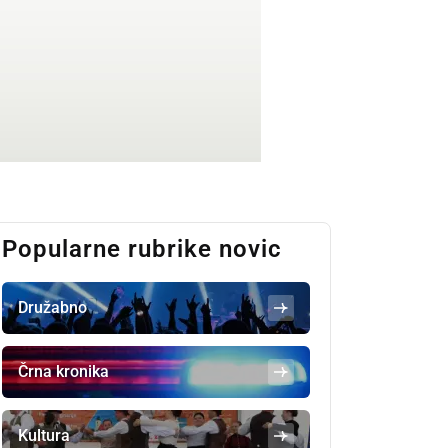
Popularne rubrike novic
Družabno
Črna kronika
Kultura