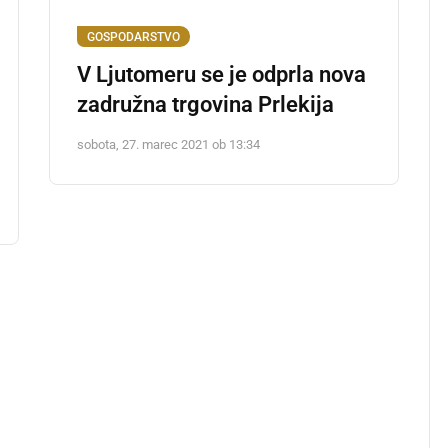
GOSPODARSTVO
V Ljutomeru se je odprla nova
zadružna trgovina Prlekija
sobota, 27. marec 2021 ob 13:34