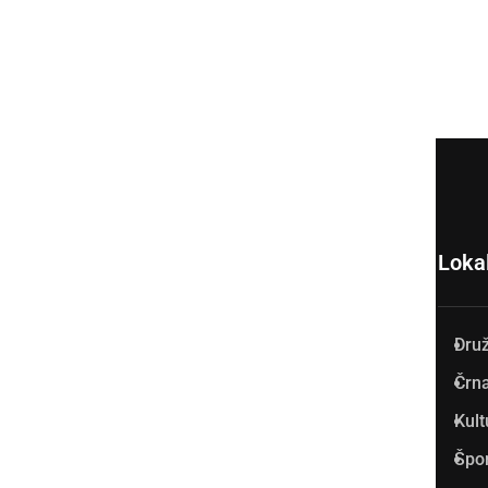
Loka
Dru
Prlekija-on.net je največji in
Črna
najbolje obiskan spletni medij
Kult
v Prlekiji.
Špo