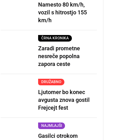
Namesto 80 km/h,
vozil s hitrostjo 155
km/h
ČRNA KRONIKA
Zaradi prometne
nesreče popolna
zapora ceste
DRUŽABNO
Ljutomer bo konec
avgusta znova gostil
Frejcejt fest
NAJMLAJŠI
Gasilci otrokom