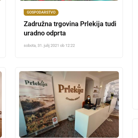
GOSPODARSTVO
Zadružna trgovina Prlekija tudi
uradno odprta
sobota, 31. julij 2021 ob 12:22