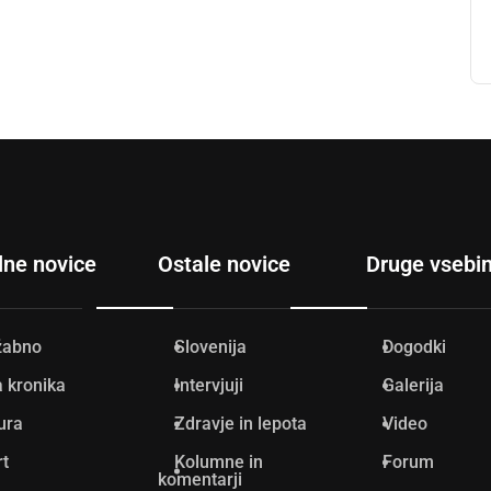
lne novice
Ostale novice
Druge vsebi
žabno
Slovenija
Dogodki
 kronika
Intervjuji
Galerija
ura
Zdravje in lepota
Video
rt
Kolumne in
Forum
komentarji