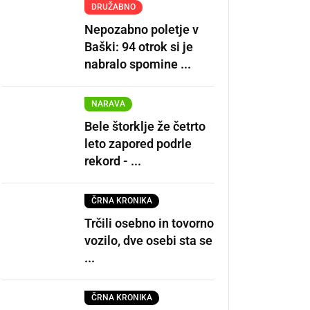
DRUŽABNO
Nepozabno poletje v
Baški: 94 otrok si je
nabralo spomine ...
NARAVA
Bele štorklje že četrto
leto zapored podrle
rekord - ...
ČRNA KRONIKA
Trčili osebno in tovorno
vozilo, dve osebi sta se
...
ČRNA KRONIKA