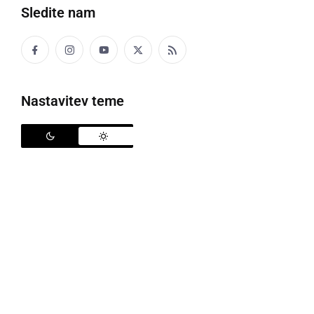
Sledite nam
Politika
Gospodarstvo
Nastavitev teme
Narava
Zanimivosti