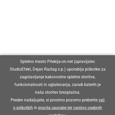
Prlekija-on.net je največji in najbolje obiskan spletni medij v
Prlekiji.
Vpisan je v razvid medijev, ki ga vodi Ministrstvo za kulturo
Republike Slovenije, pod zaporedno številko 1529.
Glavni in odgovorni urednik:
Spletno mesto Prlekija-on.net (upravljalec
Dejan Razlag
StudioEfekt, Dejan Razlag s.p.) uporablja piškotke za
info@prlekija-on.net
zagotavljanje kakovostne spletne storitve,
funkcionalnosti in oglaševanja, zaradi katerih je
naša storitev brezplačna.
Preden nadaljujete, si prosimo pozorno preberite
več
o piškotkih
in
pravila uporabe ter varstvo osebnih
© Prlekija-on.net | 2005 - 2026 | Vse pravice pridržane |