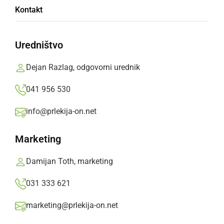
Ljutomerska parka zaprta, ulice samevajo
Kontakt
ponedeljek, 30. marec 2020 ob 17:37
Uredništvo
Dejan Razlag, odgovorni urednik
Popularne rubrike novic
041 956 530
Družabno
info@prlekija-on.net
Marketing
Črna kronika
Damijan Toth, marketing
Kultura
031 333 621
Šport
marketing@prlekija-on.net