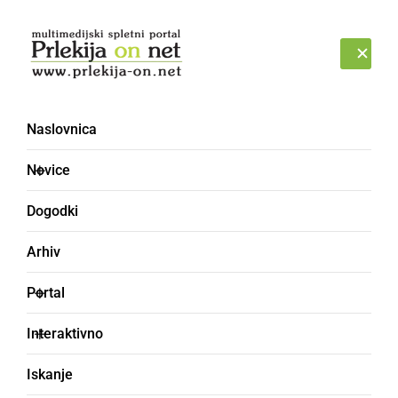
Prijava
ČETRTEK, 6. AVGUST 2026
Naslovnica
zaprti parki
Novice
Dogodki
Arhiv
Portal
Interaktivno
Iskanje
ČRNA KRONIKA