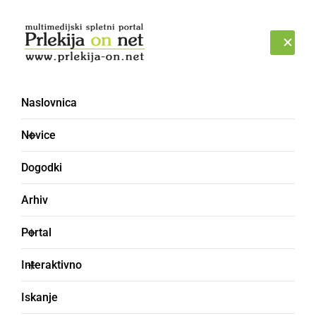
Prijava
SOBOTA, 8. AVGUST 2026
Naslovnica
ZD Gornja Radgona
Novice
Dogodki
Arhiv
Portal
Interaktivno
Iskanje
GOSPODARSTVO