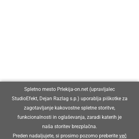
Prlekija-on.net je največji in najbolje obiskan spletni medij v
Prlekiji.
Vpisan je v razvid medijev, ki ga vodi Ministrstvo za kulturo
Republike Slovenije, pod zaporedno številko 1529.
Glavni in odgovorni urednik:
Spletno mesto Prlekija-on.net (upravljalec
Dejan Razlag
StudioEfekt, Dejan Razlag s.p.) uporablja piškotke za
info@prlekija-on.net
zagotavljanje kakovostne spletne storitve,
funkcionalnosti in oglaševanja, zaradi katerih je
naša storitev brezplačna.
Preden nadaljujete, si prosimo pozorno preberite
več