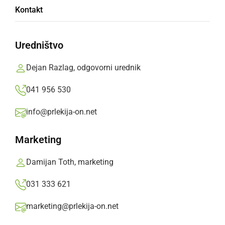
Odhod pediatrinje in dveh zobozdravnikov
Kontakt
nedelja, 8. februar 2026 ob 17:01
Uredništvo
Dejan Razlag, odgovorni urednik
041 956 530
GOSPODARSTVO
Investicija v izgradnjo novega laboratorija v
info@prlekija-on.net
polnem teku
Marketing
torek, 3. junij 2025 ob 16:40
Damijan Toth, marketing
031 333 621
GOSPODARSTVO
marketing@prlekija-on.net
Občine ustanoviteljice podale skupno izjavo