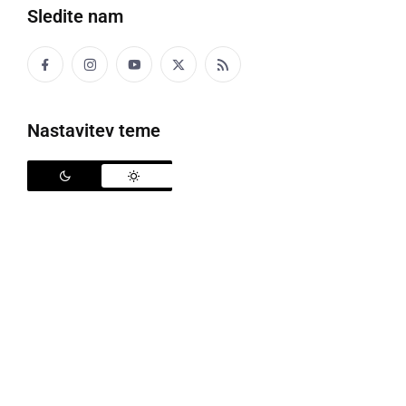
Sledite nam
Družabno
Črna kronika
Nastavitev teme
Kultura
Šport
Politika
Gospodarstvo
Narava