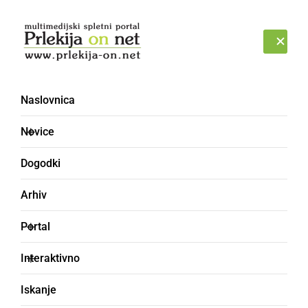
Prijava
NEDELJA, 9. AVGUST 2026
Naslovnica
železna poroka
Novice
Dogodki
Arhiv
Portal
Interaktivno
Iskanje
KULTURA IN IZOBRAŽEVANJE