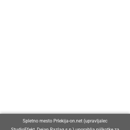
Prlekija-on.net je največji in najbolje obiskan spletni medij v
Prlekiji.
Vpisan je v razvid medijev, ki ga vodi Ministrstvo za kulturo
Republike Slovenije, pod zaporedno številko 1529.
Glavni in odgovorni urednik:
Spletno mesto Prlekija-on.net (upravljalec
Dejan Razlag
StudioEfekt, Dejan Razlag s.p.) uporablja piškotke za