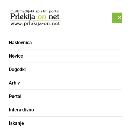
Prijava
PETEK, 7. AVGUST 2026
Naslovnica
žganjekuha
Novice
Dogodki
Arhiv
Portal
Interaktivno
Iskanje
ČRNA KRONIKA