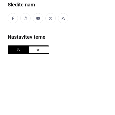
Sledite nam
Družabno
Črna kronika
Nastavitev teme
Kultura
Šport
Politika
Gospodarstvo
Narava