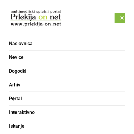
Prijava
SOBOTA, 8. AVGUST 2026
Naslovnica
zimske pnevmatike
Novice
Dogodki
Arhiv
Portal
Interaktivno
Iskanje
ČRNA KRONIKA