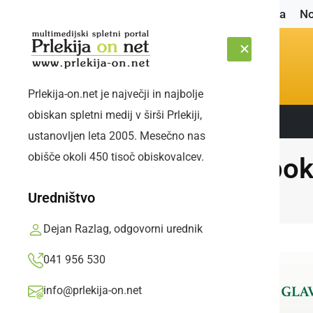
Naslovnica
No
Prlekija-on.net je največji in najbolje
obiskan spletni medij v širši Prlekiji,
Sledite nam:
ČETRTEK, 6. AVGUST 2026
ustanovljen leta 2005. Mesečno nas
obišče okoli 450 tisoč obiskovalcev.
Razpoke
Uredništvo
Dejan Razlag, odgovorni urednik
041 956 530
info@prlekija-on.net