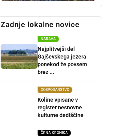
Zadnje lokalne novice
NARAVA
Najplitvejši del
Gajševskega jezera
ponekod že povsem
brez ...
GOSPODARSTVO
Koline vpisane v
register nesnovne
kulturne dediščine
ČRNA KRONIKA