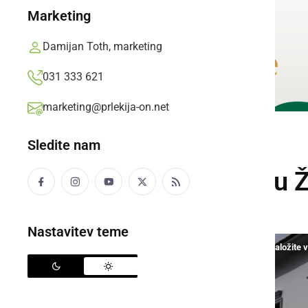
Marketing
Damijan Toth, marketing
031 333 621
marketing@prlekija-on.net
Sledite nam
VIDEO
Razpoke na gradu Ž
Nastavitev teme
S klikom naložite 