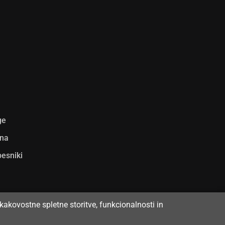
ge
ina
pesniki
kakovostne spletne storitve, funkcionalnosti in