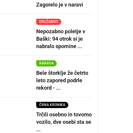
Zagorelo je v naravi
DRUŽABNO
Nepozabno poletje v
Baški: 94 otrok si je
nabralo spomine ...
NARAVA
Bele štorklje že četrto
leto zapored podrle
rekord - ...
ČRNA KRONIKA
Trčili osebno in tovorno
vozilo, dve osebi sta se
...