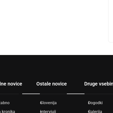
lne novice
Ostale novice
Druge vsebi
žabno
Slovenija
Dogodki
 kronika
Intervjuji
Galerija