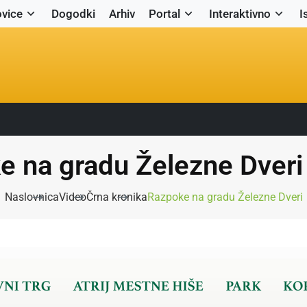
vice
Dogodki
Arhiv
Portal
Interaktivno
I
 na gradu Železne Dveri
Naslovnica
Video
Črna kronika
Razpoke na gradu Železne Dveri