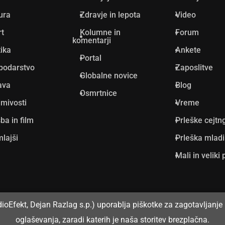
ura
Zdravje in lepota
Video
rt
Kolumne in
Forum
komentarji
tika
Ankete
Portal
podarstvo
Zaposlitve
Globalne novice
ava
Blog
Osmrtnice
mivosti
Vreme
ba in film
Prleške cejtn
lajši
Prleška mlad
Mali in veliki 
dioEfekt, Dejan Razlag s.p.) uporablja piškotke za zagotavljanje 
oglaševanja, zaradi katerih je naša storitev brezplačna.