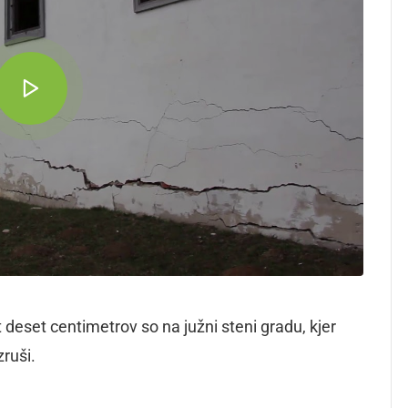
 deset centimetrov so na južni steni gradu, kjer
ruši.
dly