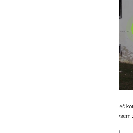
Posebej velike razpoke, široke tudi več kot
obstaja tudi nevarnost, da se zid povsem z
Deli
Facebook
X
Messenger
WhatsApp
Copy
PrintFrien
Email