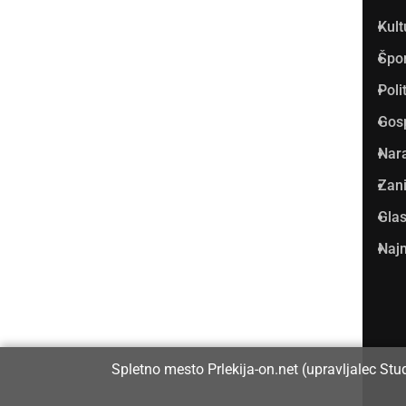
najbolje obiskan spletni medij
Kult
v Prlekiji.
Špo
Vpisan je v razvid medijev, ki
Poli
ga vodi Ministrstvo za kulturo
Gos
Republike Slovenije, pod
Nar
zaporedno številko 1529.
Zani
Glas
Glavni in odgovorni urednik:
Najm
Dejan Razlag
info@prlekija-on.net
Spletno mesto Prlekija-on.net (upravljalec Stu