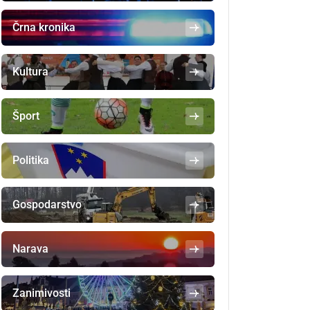
Črna kronika
Kultura
Šport
Politika
Gospodarstvo
Narava
Zanimivosti