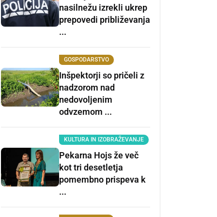
nasilnežu izrekli ukrep
prepovedi približevanja
...
GOSPODARSTVO
Inšpektorji so pričeli z
nadzorom nad
nedovoljenim
odvzemom ...
KULTURA IN IZOBRAŽEVANJE
Pekarna Hojs že več
kot tri desetletja
pomembno prispeva k
...