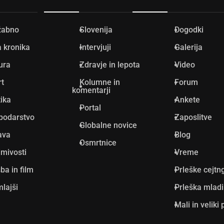
žabno
Slovenija
Dogodki
 kronika
Intervjuji
Galerija
ura
Zdravje in lepota
Video
rt
Kolumne in
Forum
komentarji
tika
Ankete
Portal
podarstvo
Zaposlitve
Globalne novice
ava
Blog
Osmrtnice
mivosti
Vreme
ba in film
Prleške cejtn
lajši
Prleška mlad
Mali in veliki 