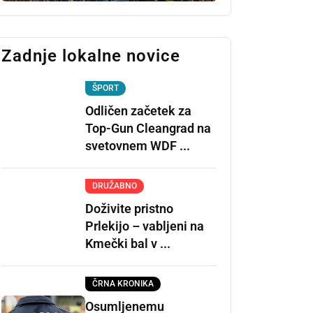
Zadnje lokalne novice
ŠPORT
Odličen začetek za
Top-Gun Cleangrad na
svetovnem WDF ...
DRUŽABNO
Doživite pristno
Prlekijo – vabljeni na
Kmečki bal v ...
ČRNA KRONIKA
Osumljenemu