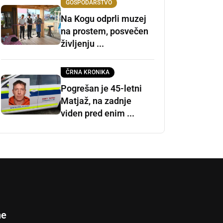
GOSPODARSTVO
Na Kogu odprli muzej
na prostem, posvečen
življenju ...
ČRNA KRONIKA
Pogrešan je 45-letni
Matjaž, na zadnje
viden pred enim ...
ne