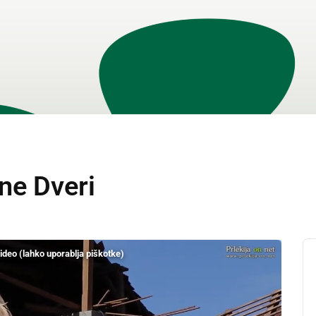
ne Dveri
video (lahko uporablja piškotke)