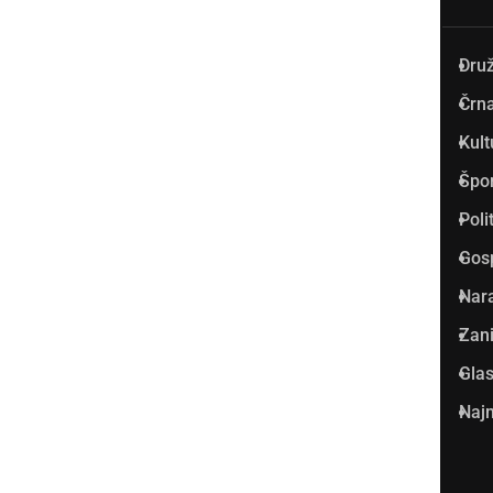
Dru
Prlekija-on.net je največji in
Črna
najbolje obiskan spletni medij
Kult
v Prlekiji.
Špo
Vpisan je v razvid medijev, ki
Poli
ga vodi Ministrstvo za kulturo
Gos
Republike Slovenije, pod
Nar
zaporedno številko 1529.
Zani
Glas
Glavni in odgovorni urednik:
Najm
Dejan Razlag
info@prlekija-on.net