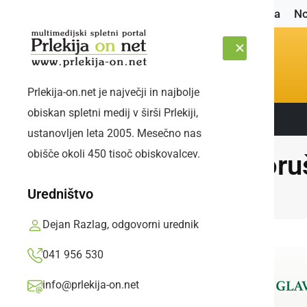
Naslovnica
No
Prlekija-on.net je največji in najbolje
obiskan spletni medij v širši Prlekiji,
Sledite nam:
SOBOTA, 8. AVGUST 2026
ustanovljen leta 2005. Mesečno nas
obišče okoli 450 tisoč obiskovalcev.
Poru
Uredništvo
Dejan Razlag, odgovorni urednik
041 956 530
info@prlekija-on.net