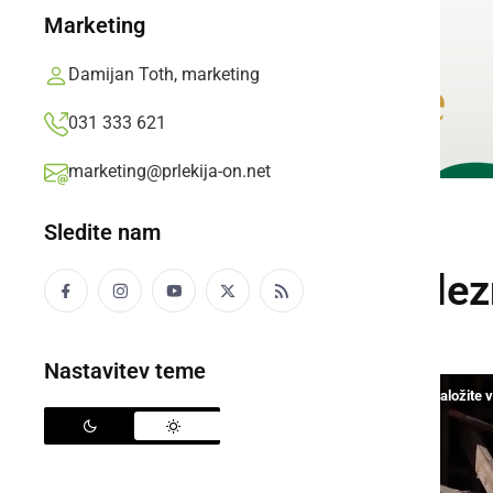
Marketing
Damijan Toth, marketing
031 333 621
marketing@prlekija-on.net
Sledite nam
VIDEO
Porušen grad Želez
Nastavitev teme
S klikom naložite 