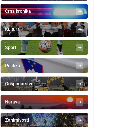
Črna kronika
Kultura
Šport
Politika
Gospodarstvo
Narava
Zanimivosti