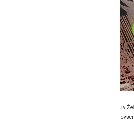
Na gradu oz. vinogradniškem dvorcu v Želez
razpoke, nato se je okno sredi zidu povsem 
del gradu.