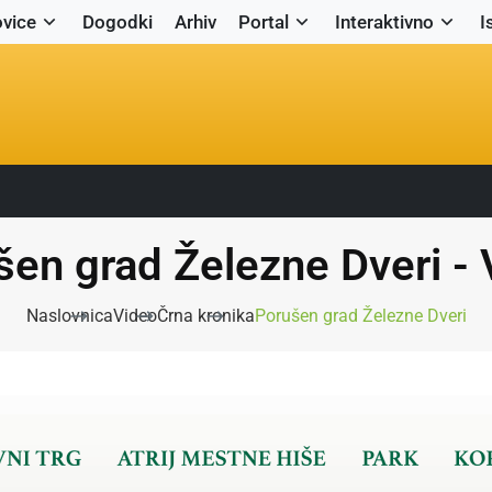
vice
Dogodki
Arhiv
Portal
Interaktivno
I
šen grad Železne Dveri - 
Naslovnica
Video
Črna kronika
Porušen grad Železne Dveri