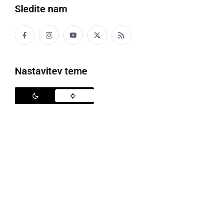
Sledite nam
Posnetek 7. redne seje Občinskega sveta Občine
Ljutomer, 9. december 2019.
Nastavitev teme
Deli
Facebook
X
Messenger
WhatsApp
Copy
PrintFriendly
Email
Link
Popularne rubrike novic
Družabno
Črna kronika