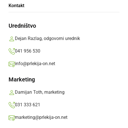
Kontakt
VIDEO
7. redna seja
Uredništvo
Občinskega sveta
Dejan Razlag, odgovorni urednik
Občine Ljutomer
041 956 530
info@prlekija-on.net
S klikom naložite video (lahko uporablja piškotke)
Marketing
Damijan Toth, marketing
031 333 621
marketing@prlekija-on.net