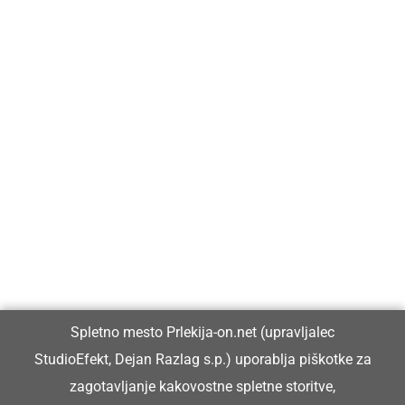
Prlekija-on.net je največji in najbolje obiskan spletni medij v
Prlekiji.
Vpisan je v razvid medijev, ki ga vodi Ministrstvo za kulturo
Republike Slovenije, pod zaporedno številko 1529.
Glavni in odgovorni urednik:
Spletno mesto Prlekija-on.net (upravljalec
Dejan Razlag
StudioEfekt, Dejan Razlag s.p.) uporablja piškotke za
info@prlekija-on.net
zagotavljanje kakovostne spletne storitve,