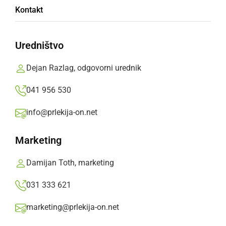
Kontakt
VIDEO
Gradnja stolpa na
Uredništvo
Mađerkinem bregu nad
Dejan Razlag, odgovorni urednik
Štrigovo
041 956 530
info@prlekija-on.net
S klikom naložite video (lahko uporablja piškotke)
Marketing
Damijan Toth, marketing
031 333 621
marketing@prlekija-on.net