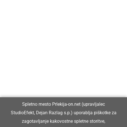
Prlekija-on.net je največji in najbolje obiskan spletni medij v
Prlekiji.
Vpisan je v razvid medijev, ki ga vodi Ministrstvo za kulturo
Republike Slovenije, pod zaporedno številko 1529.
Glavni in odgovorni urednik:
Spletno mesto Prlekija-on.net (upravljalec
Dejan Razlag
StudioEfekt, Dejan Razlag s.p.) uporablja piškotke za
info@prlekija-on.net
zagotavljanje kakovostne spletne storitve,