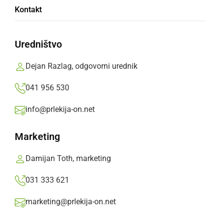
Kontakt
VIDEO
2. redna seja
Uredništvo
Občinskega sveta
Dejan Razlag, odgovorni urednik
Občine Ljutomer
041 956 530
info@prlekija-on.net
S klikom naložite video (lahko uporablja piškotke)
Marketing
Damijan Toth, marketing
031 333 621
marketing@prlekija-on.net