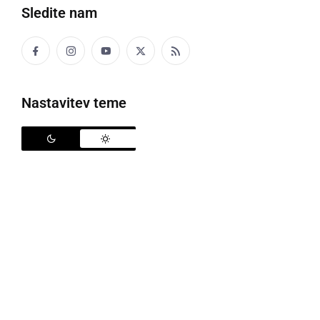
Sledite nam
Posnetek 2. redne seje Občinskega sveta Občine
Ljutomer, 12. januar 2023.
Nastavitev teme
Deli
Facebook
X
Messenger
WhatsApp
Copy
PrintFriendly
Email
Link
Popularne rubrike novic
Družabno
Črna kronika