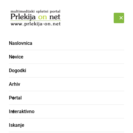
Prijava
PETEK, 7. AVGUST 2026
Naslovnica
Novice
Dogodki
Arhiv
BLOG
Portal
Kako povrniti
Interaktivno
produktivnost po
Iskanje
dopustu?