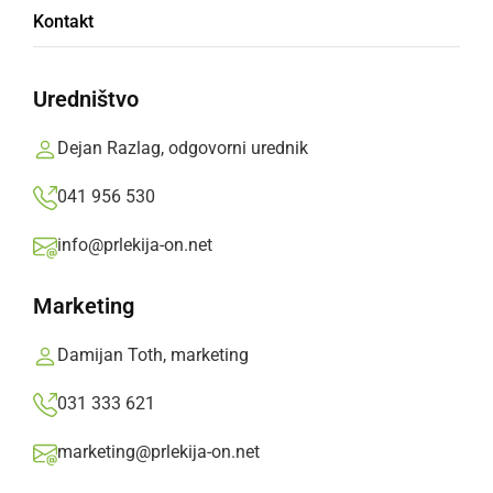
Kontakt
8 trikov za večjo produktivnost pri delu
Uredništvo
Novičar,
nedelja, 24. avgust 2025 ob 11:01
Dejan Razlag, odgovorni urednik
041 956 530
info@prlekija-on.net
Marketing
Damijan Toth, marketing
031 333 621
marketing@prlekija-on.net
Kako povrniti produktivnost po dopustu?