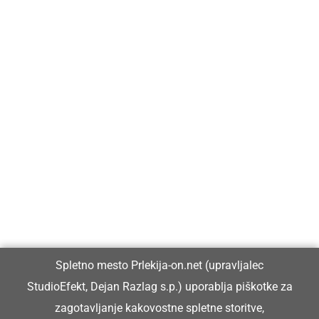
Prlekija-on.net je največji in najbolje obiskan spletni medij v
Prlekiji.
Vpisan je v razvid medijev, ki ga vodi Ministrstvo za kulturo
Republike Slovenije, pod zaporedno številko 1529.
Glavni in odgovorni urednik:
Spletno mesto Prlekija-on.net (upravljalec
Dejan Razlag
StudioEfekt, Dejan Razlag s.p.) uporablja piškotke za
info@prlekija-on.net
zagotavljanje kakovostne spletne storitve,