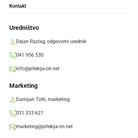
Kontakt
tem pomeni Lizaro
Casino
Uredništvo
Dejan Razlag, odgovorni urednik
Lizaro,
četrtek, 4. december 2025 ob 12:48
041 956 530
info@prlekija-on.net
Marketing
Damijan Toth, marketing
031 333 621
marketing@prlekija-on.net