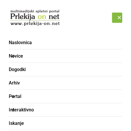
Prijava
ČETRTEK, 6. AVGUST 2026
Naslovnica
Novice
Dogodki
Arhiv
BLOG
Portal
Kako se Prlekija
Interaktivno
prilagaja digitalnemu
Iskanje
prostemu času in kaj pri