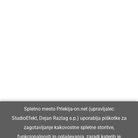
Prlekija-on.net je največji in najbolje obiskan spletni medij v
Prlekiji.
Vpisan je v razvid medijev, ki ga vodi Ministrstvo za kulturo
Republike Slovenije, pod zaporedno številko 1529.
Glavni in odgovorni urednik:
Spletno mesto Prlekija-on.net (upravljalec
Dejan Razlag
StudioEfekt, Dejan Razlag s.p.) uporablja piškotke za
info@prlekija-on.net
zagotavljanje kakovostne spletne storitve,
funkcionalnosti in oglaševanja, zaradi katerih je