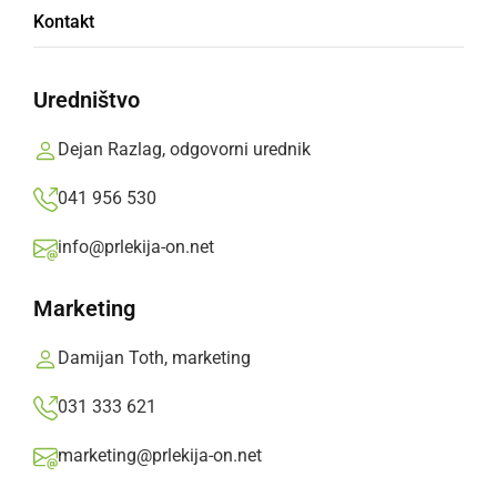
Kontakt
Pametni telefoni so postali osrednji del
vsakdana. Od družbenih omrežij do mobilnih
Uredništvo
iger in spletnega nakupovanja – poglejmo pet
Dejan Razlag, odgovorni urednik
načinov, kako vplivajo na naš prosti čas.
041 956 530
Igralec,
ponedeljek, 27. april 2026 ob 17:20
info@prlekija-on.net
Marketing
Damijan Toth, marketing
031 333 621
marketing@prlekija-on.net