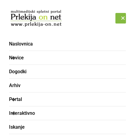
Prijava
ČETRTEK, 6. AVGUST 2026
Naslovnica
Novice
Dogodki
Arhiv
BLOG
Portal
5 načinov, kako pametni
Interaktivno
telefoni spreminjajo naš
Iskanje
prosti čas