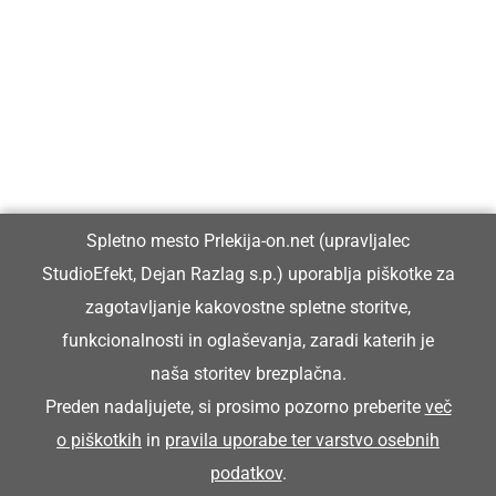
Prlekija-on.net je največji in najbolje obiskan spletni medij v
Prlekiji.
Vpisan je v razvid medijev, ki ga vodi Ministrstvo za kulturo
Republike Slovenije, pod zaporedno številko 1529.
Glavni in odgovorni urednik:
Spletno mesto Prlekija-on.net (upravljalec
Dejan Razlag
StudioEfekt, Dejan Razlag s.p.) uporablja piškotke za
info@prlekija-on.net
zagotavljanje kakovostne spletne storitve,
funkcionalnosti in oglaševanja, zaradi katerih je
naša storitev brezplačna.
Preden nadaljujete, si prosimo pozorno preberite
več
o piškotkih
in
pravila uporabe ter varstvo osebnih
© Prlekija-on.net | 2005 - 2026 | Vse pravice pridržane |
podatkov
.