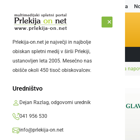
Naslovnica
No
Prlekija-on.net je največji in najbolje
obiskan spletni medij v širši Prlekiji,
Sledite nam:
ČETRTEK, 6. AVGUST 2026
ustanovljen leta 2005. Mesečno nas
Naslovnica
Blog
Ali vam lahko AI pomaga napov
obišče okoli 450 tisoč obiskovalcev.
Uredništvo
Dejan Razlag, odgovorni urednik
041 956 530
info@prlekija-on.net