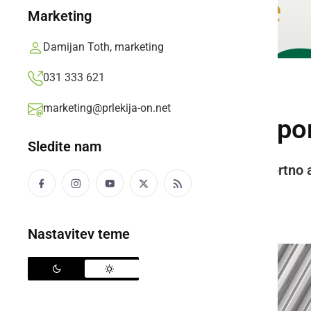
Marketing
Damijan Toth, marketing
031 333 621
BLOG
marketing@prlekija-on.net
Ali vam lahko AI p
Sledite nam
Vpliv umetne inteligence na športno
prihodnjih dogodkov.
AI,
ponedeljek, 11. maj 2026 ob 12:04
Nastavitev teme