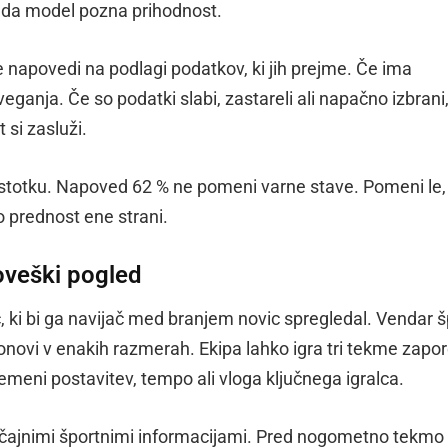
, da model pozna prihodnost.
e napovedi na podlagi podatkov, ki jih prejme. Če ima
eganja. Če so podatki slabi, zastareli ali napačno izbrani
 si zasluži.
odstotku. Napoved 62 % ne pomeni varne stave. Pomeni le,
 prednost ene strani.
oveški pogled
 ki bi ga navijač med branjem novic spregledal. Vendar š
 ponovi v enakih razmerah. Ekipa lahko igra tri tekme zapo
remeni postavitev, tempo ali vloga ključnega igralca.
bičajnimi športnimi informacijami. Pred nogometno tekmo 