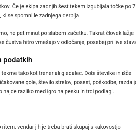
ov. Če je ekipa zadnjih šest tekem izgubljala točke po 7
, ki se spomni le zadnjega derbija.
mo, ne pet minut po slabem začetku. Takrat človek lažje
e čustva hitro vmešajo v odločanje, posebej pri live stav
h podatkih
ekme tako kot trener ali gledalec. Dobi številke in išče
čakovane gole, število strelov, posest, poškodbe, razdalj
o najde razliko med igro na pesku in trdi podlagi.
item, vendar jih je treba brati skupaj s kakovostjo