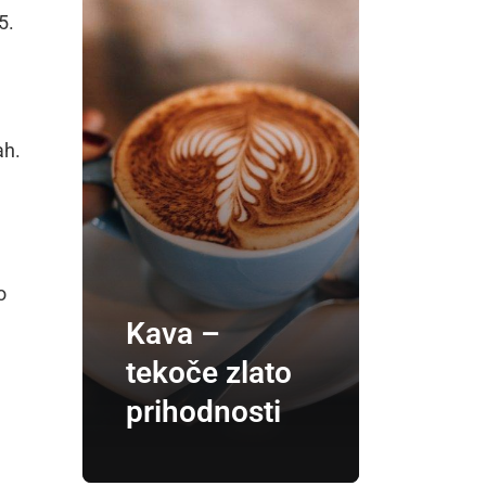
5.
ah.
o
Kava –
tekoče zlato
prihodnosti