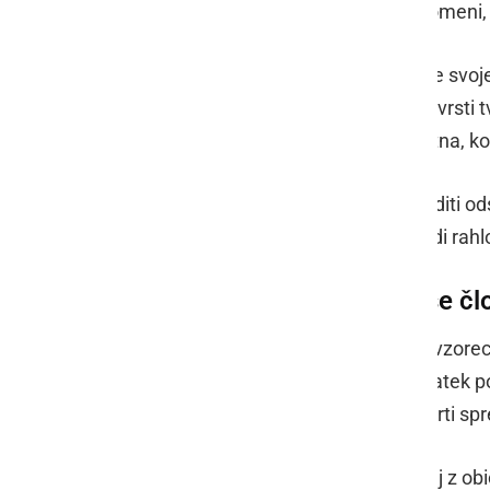
graditi verjetnostne ocene. To ne pomeni
Pri
strojnem učenju
sistem izboljšuje svoj
kakovostne podatke, lahko bolje razvrsti tv
tudi napoved videti bolj samozavestna, kot
Zato je pri stavah nevarno slepo slediti 
model v danem naboru podatkov vidi rahlo
Kdaj podatki potrebujejo še čl
Napovedni model lahko hitro najde vzorec,
ni zaprt laboratorij, kjer se vsak podatek
dobro statistiko, potem pa se na četrti sp
Zato je koristno podatke brati skupaj z o