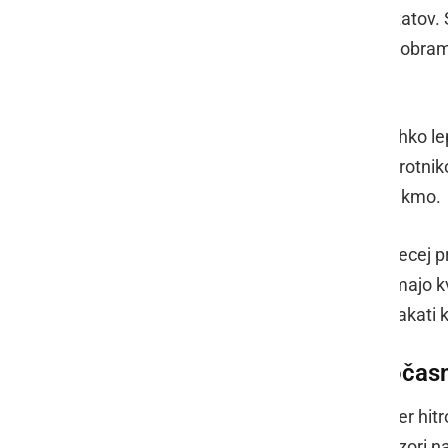
dovolj pogledati samo zadnjih rezultatov. 
dobili nosilci igre, kakšno je stanje v ob
rotaciji.
Pri tenisu je podobno. Igralec ima lahko l
podlagi ali proti precej slabšim nasprotni
ali številke res opisujejo današnjo tekmo.
Najbolj uporabna priprava je zato precej p
kontekst tekmovanja. Šele potem imajo kv
zanjo pa ni jasen iz igre, je bolje počakati 
Najboljša uporaba AI je počas
AI lahko izboljša športno analitiko, ker hitr
rezultatov, primerja scenarije in opozori n