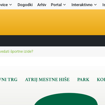
vice
Dogodki
Arhiv
Portal
Interaktivno
I
edati športne izide?