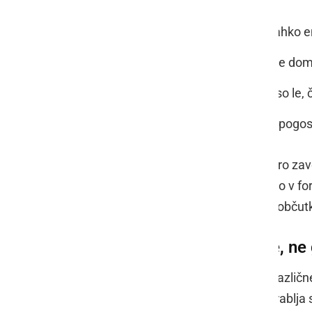
nasprotnikov.
Poškodbe in rotacije. Manjka lahko en
Domače igrišče. Nekatere ekipe doma 
Medsebojni dvoboji. Uporabni so le, 
Gibanje kvot. Nenaden premik pogost
Brez človeške presoje te številke hitro zave
šibkejšim tekmecem. Igralec je lahko v for
kombinacija podatkov in športnega občut
Strojno učenje išče vzorce, ne
Pojem
umetna inteligenca
zajema različn
športnih napovedih se pogosto uporablja s