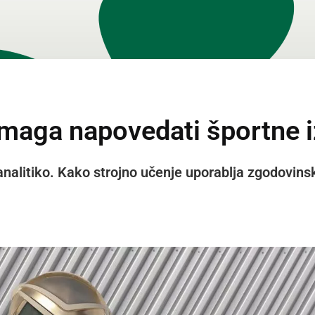
omaga napovedati športne i
 analitiko. Kako strojno učenje uporablja zgodovi