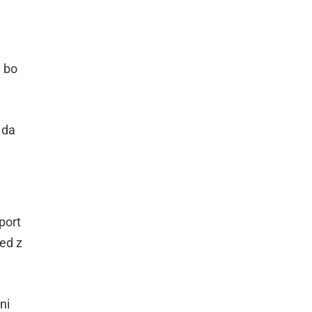
, bo
 da
port
red z
ni