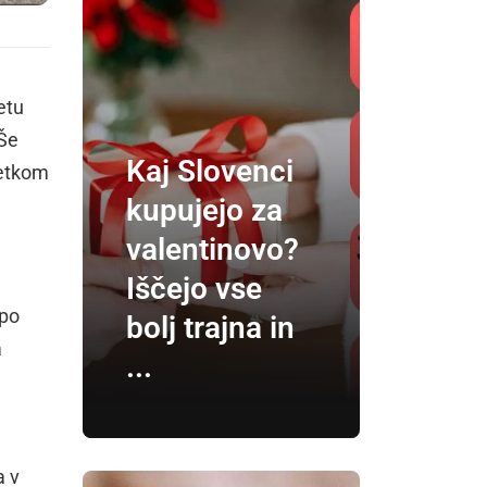
etu
 Še
Kaj Slovenci
četkom
kupujejo za
valentinovo?
Iščejo vse
 po
bolj trajna in
a
...
a v