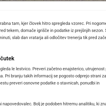
orabna tam, kjer človek hitro spregleda vzorec. Pri nogom
ed tekem, domače igrišče in podatke iz prejšnjih sezon.
inuti, slab dan vratarja ali odločitev trenerja tik pred za
bčutek
eda le lestvico. Preveri začetno enajsterico, utrujenost
a. Pri branju takih informacij se pogosto odprejo strani z
estu preveri osnovne podatke o stavnicah, ponudbi in
i napovedovalec. Bolj je podoben hitremu analitiku, ki zn