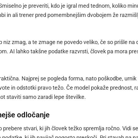
Smiselno je preveriti, kdo je igral med tednom, koliko min
rambi in ali trener pred pomembnejšim dvobojem že razmišl
ep niz zmag, a te zmage ne povedo veliko, če so prišle na 
kom. AI lahko takšne podatke razvrsti, človek pa mora pres
raktična. Najprej se pogleda forma, nato poškodbe, urnik 
ote in odstotki pravo težo. Če model pokaže prednost, r
kot staviti samo zaradi lepe številke.
nejše odločanje
o prebere stvari, ki jih človek težko spremlja ročno. Vidi se
a podatke, ki jih navijač pogosto preskoči. Pri stavah pa n