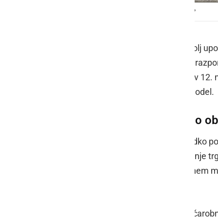
Ali vam lahko AI pomaga napovedati športne izide?
Umetna inteligenca je v športu najbolj up
lahko obdela formo ekip, poškodbe, razpor
vedno pa ne vidi vsega: rdeč karton v 12. m
tekme lahko pokvarijo še tako lep model.
Ko stavni listek ni več samo o
Preden nekdo odda stavo, danes redko pogl
evropski tekmi, vreme, kvote in gibanje trg
stave slovenija
, kjer uporabnik na enem m
možnostih za športne stave.
AI se v takem okolju ne obnaša kot čarobn