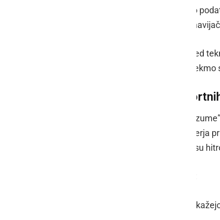
nekaj sekundah pregledati ogromno podatk
minuti, bo model to zaznal prej kot navijač
Takšna pomoč je najbolj koristna pred tek
presodi, ali ima stava smisel. Med tekmo s
Kaj AI dejansko bere v športni
Pri športnih napovedih model ne “razume” t
povezave. Pri nogometu lahko primerja pri
potovanja in gostoto urnika. Pri tenisu hitr
Najpogosteje so uporabni ti podatki:
Forma ekipe. Zadnje tekme pokažejo r