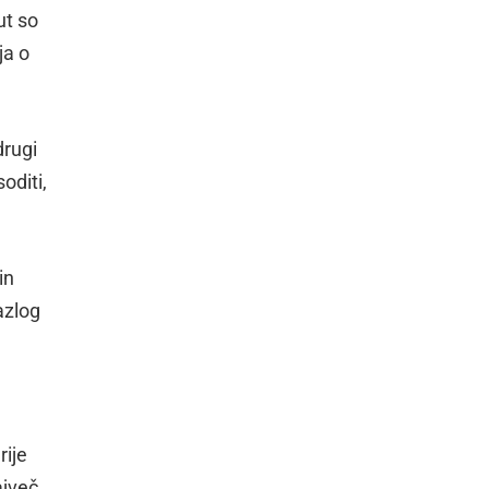
ut so
ja o
drugi
oditi,
in
azlog
rije
ajveč