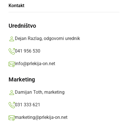
Še je daleč do portoroža - novi hit -slo/hr
Kontakt
politični
,
torek, 22. april 2008 ob 22:27
Uredništvo
Dejan Razlag, odgovorni urednik
Še je daleč do portoroža SLO/HR Videospot
041 956 530
info@prlekija-on.net
Marketing
Damijan Toth, marketing
031 333 621
marketing@prlekija-on.net