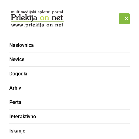
Prijava
PONEDELJEK, 10. AVGUST 2026
Naslovnica
Blog [36]
Novice
Dogodki
Arhiv
Portal
Interaktivno
Iskanje
««
‹
35
36
37
›
»»