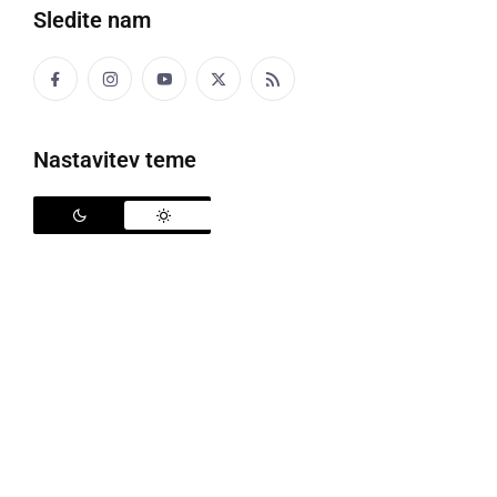
Sledite nam
Nebi zna rečti ke mote proti Bosoncon ? Mene so fčosih
malo motli, zaj pa ne več. Kak je sploh do toga prišlo van
fčasih poven.Mon eno hčer, ka mi je skos pila krf. Bija sen
fse samo oča ne : stori ...
Nastavitev teme
nedelja, 16. maj 2010 ob 11:51
Deblo
Lep komad danes smo Žagali deblo ki ima samo 4 kubike
iztreden les,iz tega bo nastalo velko uporabnega orodja v
delavnici Jožeta Lakija iz Velike Polane.Premer debla pa je
135 cm.Taka drevesa so ...