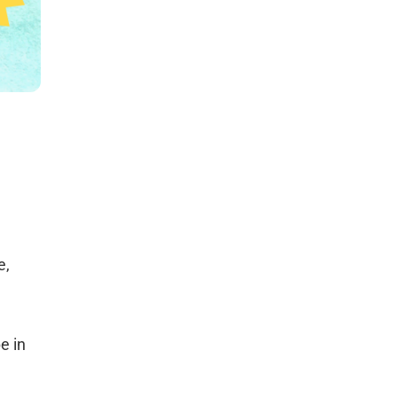
e,
e in