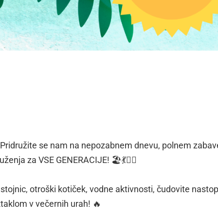
a! Pridružite se nam na nepozabnem dnevu, polnem zabav
druženja za VSE GENERACIJE! 🏖️💃🧘‍♂️
tojnic, otroški kotiček, vodne aktivnosti, čudovite nastop
taklom v večernih urah! 🔥