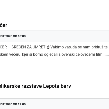
čer
UST 2026 OB 18:00
EČER – SREČEN ZA UMRET 🍿Vabimo vas, da se nam pridružite
kem večeru, kjer si bomo ogledali slovenski celovečerni film .....
slikarske razstave Lepota barv
UST 2026 OB 19:00