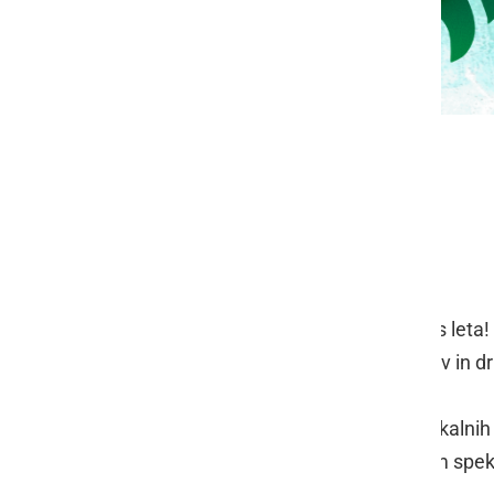
SKOK V POLETJE! 🌞🌴
📅 28. junij 2025
🕘 od 9:00 do 21:00
📍 Termalni park Bioterme
Skupaj skočimo v najbolj sončen čas let
sprostitve, plesa, osvežilnih koktejlov in 
📸 Pripravili smo bogato ponudbo lokalnih s
seveda zabavo z DJ-jem in ognjenim spek