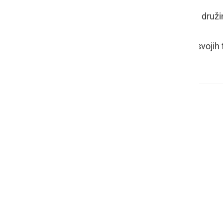
📢 Ne pozabite povabiti prijateljev in druži
🎟️ Vstopnice po redni ceni
📲 Delite dogodek, označite nas na svojih
Se vidimo! ☀️