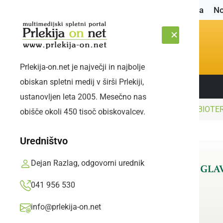
Naslovnica
No
Prlekija-on.net je največji in najbolje
obiskan spletni medij v širši Prlekiji,
Sledite nam:
PETEK, 7. AVGUST 2026
ustanovljen leta 2005. Mesečno nas
Naslovnica
Dogodki
SKOK V POLETJE V BIOT
obišče okoli 450 tisoč obiskovalcev.
Uredništvo
Dejan Razlag, odgovorni urednik
041 956 530
info@prlekija-on.net