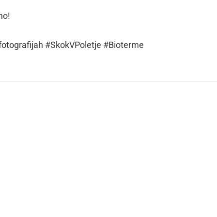
no!
 fotografijah #SkokVPoletje #Bioterme