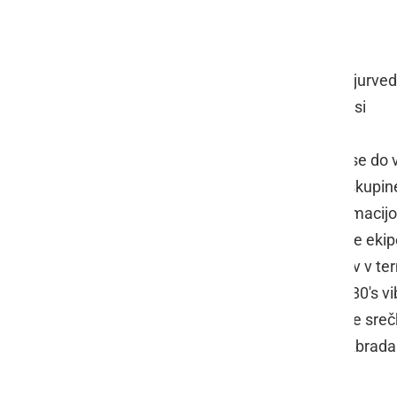
🗓️ PROGRAM DOGODKA:
9:00 – Odprtje termalnega parka
10:00 – Jutranja joga ob bazenu z ajurve
11:00 – Lokalna tržnica na letni terasi
11:30 – Vodna aerobika
12:00 – DJ ANDY z ritmi poletja – vse do 
13:30 – Nastop orientalske plesne skupine
14:00–17:00 – Otroški kotiček z animacijo
15:00 – Turnir v odbojki za prijavljene ekip
16:00–18:00 – Happy Hour koktejlov v term
18:00 – Večerno kopanje z DJ-jem: 80's vi
18:30 – NAGRADNA IGRA – prejmite srečko
18:30 – Ognjeni nastop: Fire show Abrada
21:00 – Zaprtje bazenov