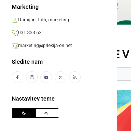
Marketing
Damijan Toth, marketing
031 333 621
DOGODKI
marketing@prlekija-on.net
SKOK V POLETJE 
Sledite nam
SOBOTA, 28. JUNIJ 2025 OB 09:00
Nastavitev teme