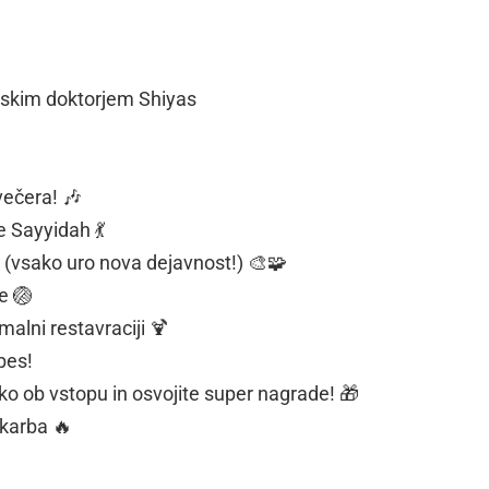
dskim doktorjem Shiyas
večera! 🎶
 Sayyidah 💃
 (vsako uro nova dejavnost!) 🎨🧩
e 🏐
alni restavraciji 🍹
bes!
 ob vstopu in osvojite super nagrade! 🎁
karba 🔥