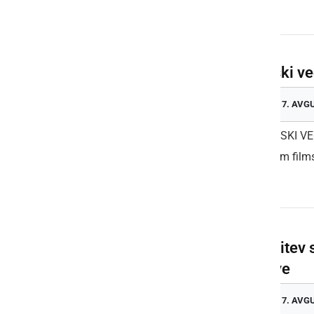
Več dogodkov
Filmski ve
PETEK, 7. AVG
🎬 FILMSKI V
prijetnem films
Otvoritev 
narave
PETEK, 7. AVG