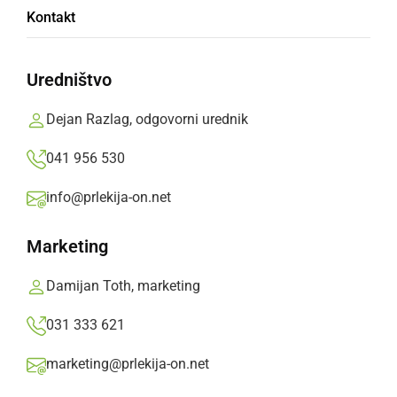
Kontakt
PETEK, 20. JUNIJ 2025 OB 09:00
Uredništvo
Dejan Razlag, odgovorni urednik
041 956 530
info@prlekija-on.net
Marketing
Mačje mesto v Radencih – dvodnevni družinski
Damijan Toth, marketing
turistični festival ustvarjalnosti in zabave
031 333 621
Kdaj: 20.–21. junij 2025
marketing@prlekija-on.net
Kje: Radenski park