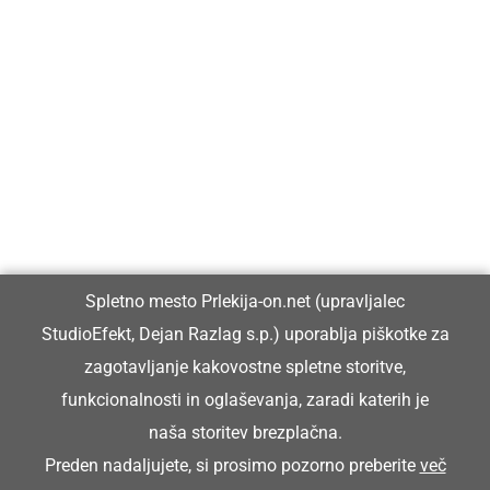
Prlekija-on.net je največji in najbolje obiskan spletni medij v
Prlekiji.
Vpisan je v razvid medijev, ki ga vodi Ministrstvo za kulturo
Republike Slovenije, pod zaporedno številko 1529.
Glavni in odgovorni urednik:
Spletno mesto Prlekija-on.net (upravljalec
Dejan Razlag
StudioEfekt, Dejan Razlag s.p.) uporablja piškotke za
info@prlekija-on.net
zagotavljanje kakovostne spletne storitve,
funkcionalnosti in oglaševanja, zaradi katerih je
naša storitev brezplačna.
Preden nadaljujete, si prosimo pozorno preberite
več