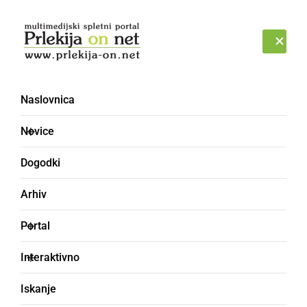
Prijava
NEDELJA, 9. AVGUST 2026
Naslovnica
Novice
Dogodki
Arhiv
DOGODKI
Portal
XI. Družinski turistični
Interaktivno
festival Mačje mesto -
Iskanje
Radenci