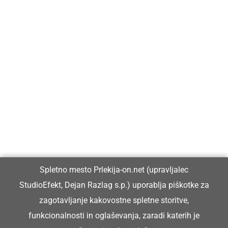
Prlekija-on.net je največji in najbolje obiskan spletni medij v
Prlekiji.
Vpisan je v razvid medijev, ki ga vodi Ministrstvo za kulturo
Republike Slovenije, pod zaporedno številko 1529.
Glavni in odgovorni urednik:
Spletno mesto Prlekija-on.net (upravljalec
Dejan Razlag
StudioEfekt, Dejan Razlag s.p.) uporablja piškotke za
info@prlekija-on.net
zagotavljanje kakovostne spletne storitve,
funkcionalnosti in oglaševanja, zaradi katerih je