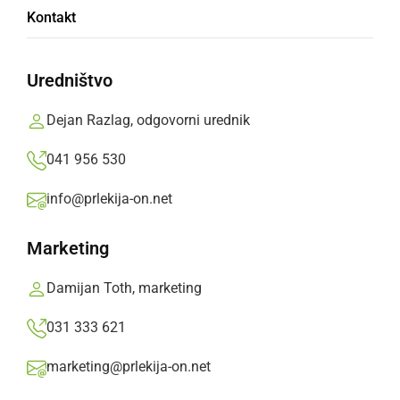
Kontakt
SOBOTA, 21. JUNIJ 2025 OB 09:30
Uredništvo
Dejan Razlag, odgovorni urednik
041 956 530
info@prlekija-on.net
Marketing
Mačje mesto v Radencih – dvodnevni družinski
Damijan Toth, marketing
turistični festival ustvarjalnosti in zabave
031 333 621
Kdaj: 20.–21. junij 2025
marketing@prlekija-on.net
Kje: Radenski park