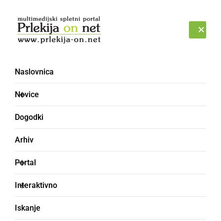
Prijava
PETEK, 7. AVGUST 2026
Naslovnica
Novice
Dogodki
Arhiv
DOGODKI
Portal
XI. Družinski turistični
Interaktivno
festival Mačje mesto -
Iskanje
Radenci