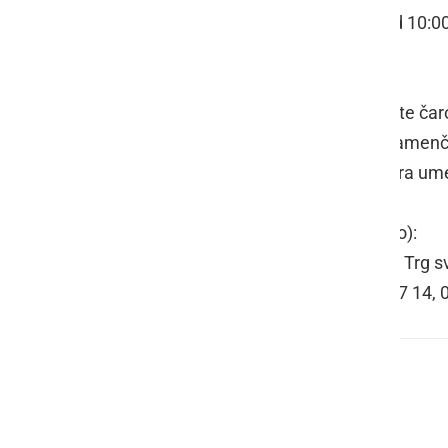
KDAJ: sreda, 12.11, 19.11, 26.11. od 10:0
KJE: JZ Knjižnica Gornja Radgona
Srčno vas vabimo, da tudi vi spoznate čaro
(male rožice iz stekla) in barvnimi kamenč
(kozarček – svečnik). Naj vas ta stara um
OBVEZNA PRIJAVA (število omejeno):
JZ KNJIŽNICA GORNJA RADGONA, Trg sv
Udeležba je brezplačna. T: 02 564 87 14, 