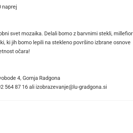
0 naprej
bni svet mozaika. Delali bomo z barvnimi stekli, millefior
ki, ki jih bomo lepili na stekleno površino izbrane osnove
etnost očara!
obode 4, Gornja Radgona
02 564 87 16 ali izobrazevanje@lu-gradgona.si