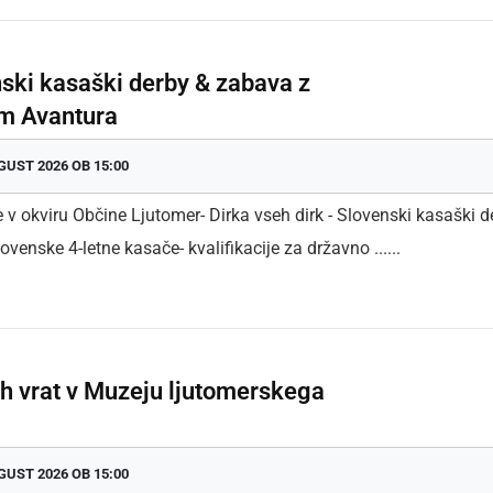
ski kasaški derby & zabava z
m Avantura
GUST 2026 OB 15:00
e v okviru Občine Ljutomer- Dirka vseh dirk - Slovenski kasaški d
ovenske 4-letne kasače- kvalifikacije za državno ......
ih vrat v Muzeju ljutomerskega
GUST 2026 OB 15:00