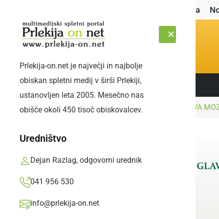
Naslovnica
No
Prlekija-on.net je največji in najbolje
obiskan spletni medij v širši Prlekiji,
Sledite nam:
SOBOTA, 8. AVGUST 2026
ustanovljen leta 2005. Mesečno nas
Naslovnica
Dogodki
DELAVNICA IZDELAVA MO
obišče okoli 450 tisoč obiskovalcev.
Uredništvo
Dejan Razlag, odgovorni urednik
041 956 530
info@prlekija-on.net