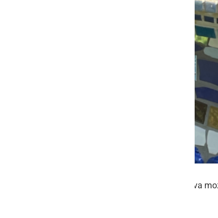
Vljudno vabljeni na delavnico Izdelava mo
in mozaicistka Dajana von Fintel