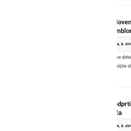
36. Sloven
ansamblo
SOBOTA, 8. AV
- kasaške dirk
za najboljše sl
Dan odprt
kasača
SOBOTA, 8. AV