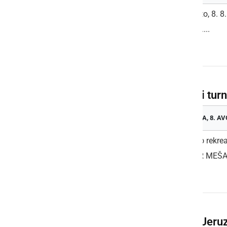
V soboto, 8. 8
kasača....
Nočni turn
SOBOTA, 8. AV
Športno rekrea
TURNIR MEŠANI
Kino Jeru