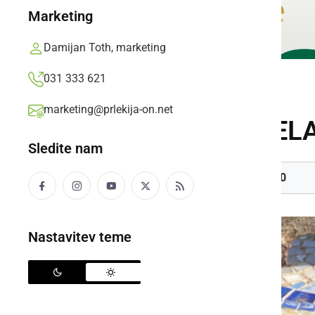
Marketing
Damijan Toth, marketing
031 333 621
DOGODKI
marketing@prlekija-on.net
DELAVNICA IZDEL
Sledite nam
SREDA, 12. NOVEMBER 2025 OB 10:00
Nastavitev teme