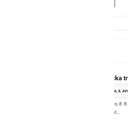
Deli
Facebook
X
Messenger
WhatsApp
Copy
PrintFrien
Email
Link
Več dogodkov
Kmečka tr
SOBOTA, 8. AV
V soboto, 8. 8
Vabljeni!...