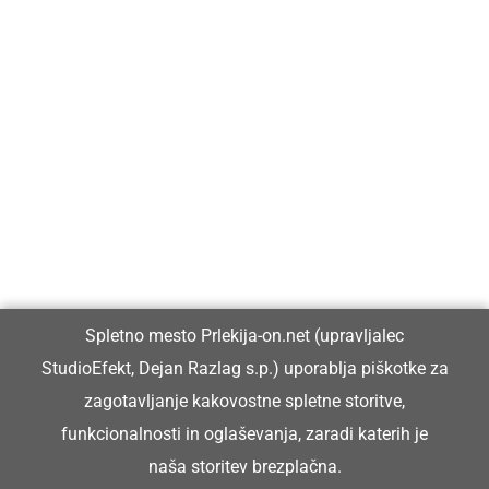
Prlekija-on.net je največji in najbolje obiskan spletni medij v
Prlekiji.
Vpisan je v razvid medijev, ki ga vodi Ministrstvo za kulturo
Republike Slovenije, pod zaporedno številko 1529.
Glavni in odgovorni urednik:
Spletno mesto Prlekija-on.net (upravljalec
Dejan Razlag
StudioEfekt, Dejan Razlag s.p.) uporablja piškotke za
info@prlekija-on.net
zagotavljanje kakovostne spletne storitve,
funkcionalnosti in oglaševanja, zaradi katerih je
naša storitev brezplačna.