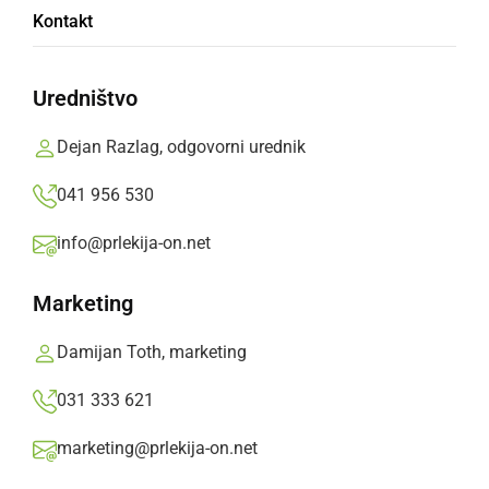
Kontakt
Uredništvo
Dejan Razlag, odgovorni urednik
041 956 530
info@prlekija-on.net
Marketing
Damijan Toth, marketing
031 333 621
✨ Čarobni božični sejem 🎄
marketing@prlekija-on.net