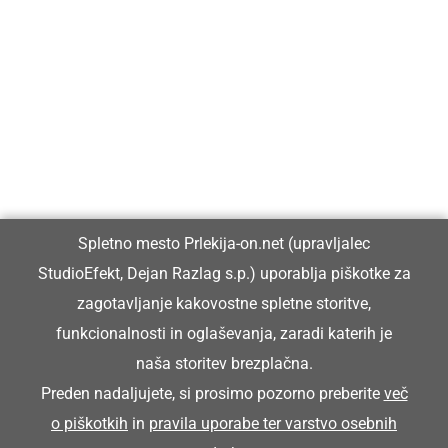
Prlekija-on.net je največji in najbolje obiskan spletni medij v
Prlekiji.
Vpisan je v razvid medijev, ki ga vodi Ministrstvo za kulturo
Republike Slovenije, pod zaporedno številko 1529.
Glavni in odgovorni urednik:
Spletno mesto Prlekija-on.net (upravljalec
Dejan Razlag
StudioEfekt, Dejan Razlag s.p.) uporablja piškotke za
info@prlekija-on.net
zagotavljanje kakovostne spletne storitve,
funkcionalnosti in oglaševanja, zaradi katerih je
naša storitev brezplačna.
Preden nadaljujete, si prosimo pozorno preberite
več
o piškotkih
in
pravila uporabe ter varstvo osebnih