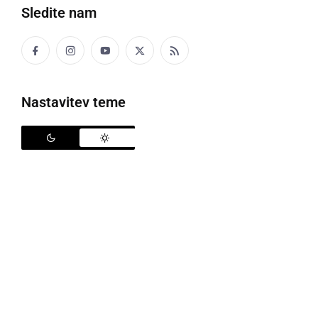
Sledite nam
Nastavitev teme
Babica zima vsako leto, že stoletja, poskrbi, da se
lahko sankamo, naredimo snežaka, okrasimo
drevesce, prižigamo lučke … Ker pa je na tem svetu
že zelo dolgo, jo daje pozabljivost. Prav ta pa bo
letos poskrbela za pravo dozo smeha, napetosti in
nepozabno predstavo, ki ne bo mogla dobiti
srečnega konca brez pomoči publike.