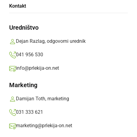
ČETRTEK, 4. DECEMBER 2025 OB 17:00
Kontakt
Uredništvo
Dejan Razlag, odgovorni urednik
041 956 530
info@prlekija-on.net
Marketing
Damijan Toth, marketing
031 333 621
marketing@prlekija-on.net