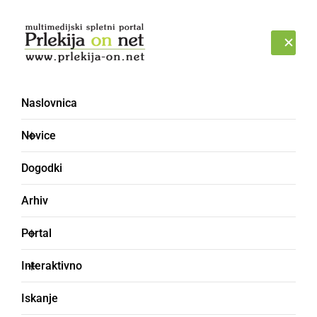
Prijava
SOBOTA, 8. AVGUST 2026
Naslovnica
Novice
Dogodki
Arhiv
DOGODKI
Portal
Predstava za otroke:
Interaktivno
RECEPT ZA SNEG
Iskanje