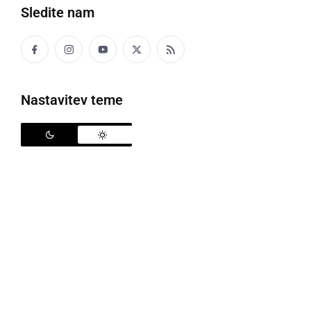
Sledite nam
🌍🍽️ KUHAJMO IZ OSTANKOV – skupaj proti
zavrženi hrani! 🍽️🌍
Vabljeni na ustvarjalno in okusno delavnico Kuhajmo
Nastavitev teme
iz ostankov, ki bo:
📅 v torek, 12. maja 2026
🕙 ob 10.00 uri
📍 v prostorih MCP, Kamenščak 23, Ljutomer
Na delavnici bomo predstavili našo udeležbo na
strokovnem posvetu:
SPOŠTUJMO HRANO, SPOŠTUJMO PLANET!