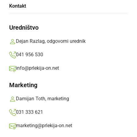
Kontakt
««
‹
1
2
›
»»
Uredništvo
Dejan Razlag, odgovorni urednik
041 956 530
info@prlekija-on.net
Nela
Marketing
četrtek, 16. november 2006 ob 17:21
Damijan Toth, marketing
Poglednite kak se gnes den pise prošja za delo
031 333 621
marketing@prlekija-on.net
:gor: :gor: :gor: