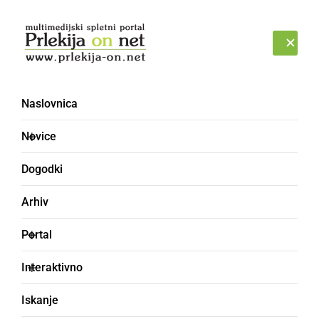
Prijava
ČETRTEK, 6. AVGUST 2026
Naslovnica
Malo za smeh - Forum
Novice
Dogodki
Arhiv
Portal
Interaktivno
Iskanje