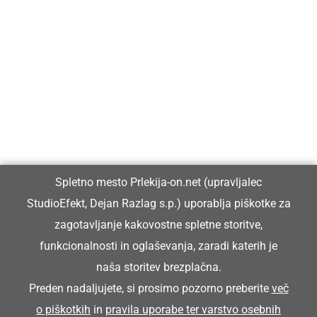
Prlekija-on.net je največji in najbolje obiskan spletni medij v
Prlekiji.
Vpisan je v razvid medijev, ki ga vodi Ministrstvo za kulturo
Republike Slovenije, pod zaporedno številko 1529.
Glavni in odgovorni urednik:
Spletno mesto Prlekija-on.net (upravljalec
Dejan Razlag
StudioEfekt, Dejan Razlag s.p.) uporablja piškotke za
info@prlekija-on.net
zagotavljanje kakovostne spletne storitve,
funkcionalnosti in oglaševanja, zaradi katerih je
naša storitev brezplačna.
Preden nadaljujete, si prosimo pozorno preberite
več
o piškotkih
in
pravila uporabe ter varstvo osebnih