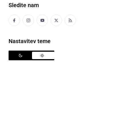
Sledite nam
PROŠNJA ZA SLUŽBO:
Nastavitev teme
IME: Darko Mrak
ZELJENA SLUZBA: Karkoli je na voljo. Ce bi
iskal sluzbo po svojih merilih, ze ne bi bil tukaj.
ZELJENA PLACA: 450.000 SIT na mesec,
sluzbeni avto, zastonj uporaba fitnessa in boni
za malice in kosila. Ce to ni mogoce, dajte
ponudbe Vi, pa se bomo cenkali.
IZOBRAZBA: Seveda.
PREJSNA SLUZBA: Suzenj sefov.