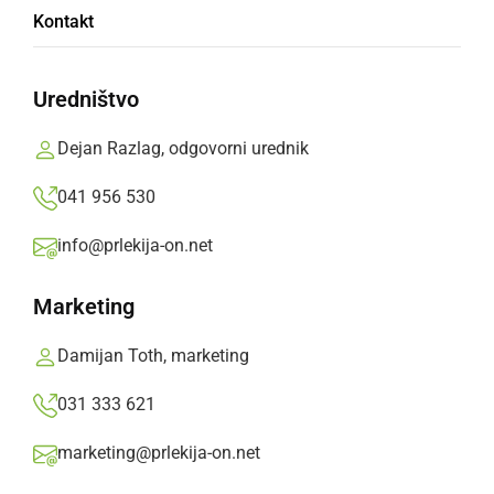
Kontakt
Uredništvo
iTux
Dejan Razlag, odgovorni urednik
četrtek, 1. december 2011 ob 10:27
041 956 530
tocno dober mesec nas loce od novega leta, pa
info@prlekija-on.net
me zanima, ki bote prezivlale \"proslavljanje od
starega in pozdravljanje novega?\"
Marketing
Damijan Toth, marketing
031 333 621
marketing@prlekija-on.net