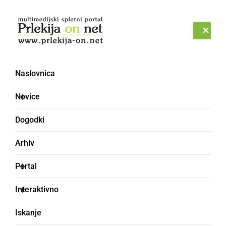
Prijava
PONEDELJEK, 10. AVGUST 2026
Naslovnica
Ki za Novo leto? - Forum
Novice
Dogodki
Arhiv
Portal
Interaktivno
Iskanje