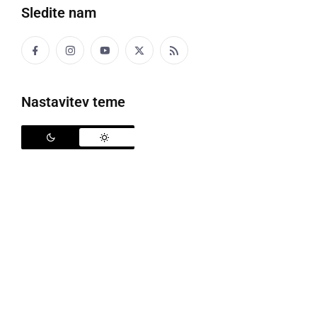
Sledite nam
Nastavitev teme
MHA
četrtek, 1. december 2011 ob 11:46
Jas sen fasa nočno za storo - novo leto.