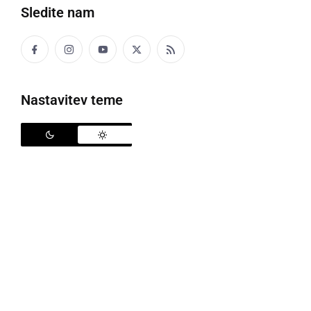
Sledite nam
Upam, da se boste ob obisku tudi vi zabavali
Nastavitev teme
Uživajte!
TUNČEK
ponedeljek, 18. marec 2013 ob 07:40