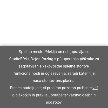
Prlekija-on.net je največji in najbolje obiskan spletni medij v
Prlekiji.
Vpisan je v razvid medijev, ki ga vodi Ministrstvo za kulturo
Republike Slovenije, pod zaporedno številko 1529.
Glavni in odgovorni urednik:
Spletno mesto Prlekija-on.net (upravljalec
Dejan Razlag
StudioEfekt, Dejan Razlag s.p.) uporablja piškotke za
info@prlekija-on.net
zagotavljanje kakovostne spletne storitve,
funkcionalnosti in oglaševanja, zaradi katerih je
naša storitev brezplačna.
Preden nadaljujete, si prosimo pozorno preberite
več
o piškotkih
in
pravila uporabe ter varstvo osebnih
© Prlekija-on.net | 2005 - 2026 | Vse pravice pridržane |
podatkov
.
info@prlekija-on.net