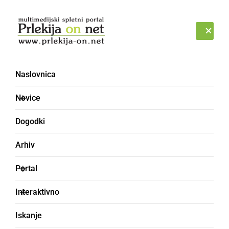
Prijava
SOBOTA, 8. AVGUST 2026
Naslovnica
Najboljši video posnetki -
Novice
Forum
Dogodki
Arhiv
Portal
Interaktivno
Iskanje