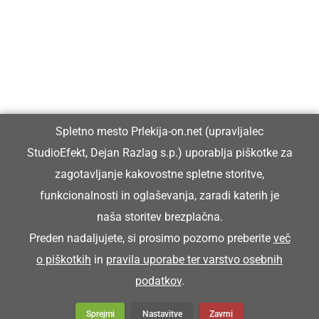
Prlekiji.
Vpisan je v razvid medijev, ki ga vodi Ministrstvo za kulturo
Republike Slovenije, pod zaporedno številko 1529.
Glavni in odgovorni urednik:
Spletno mesto Prlekija-on.net (upravljalec
Dejan Razlag
StudioEfekt, Dejan Razlag s.p.) uporablja piškotke za
info@prlekija-on.net
zagotavljanje kakovostne spletne storitve,
funkcionalnosti in oglaševanja, zaradi katerih je
naša storitev brezplačna.
Preden nadaljujete, si prosimo pozorno preberite
več
o piškotkih
in
pravila uporabe ter varstvo osebnih
© Prlekija-on.net | 2005 - 2026 | Vse pravice pridržane |
podatkov
.
info@prlekija-on.net
Splošni pogoji
•
Izjava o zasebnosti
•
Piškotki
Oglaševanje
Sprejmi
Nastavitve
Zavrni