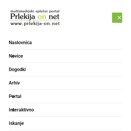
Prijava
PETEK, 7. AVGUST 2026
Naslovnica
žepne vure - Forum
Novice
Dogodki
Arhiv
Portal
Interaktivno
Iskanje