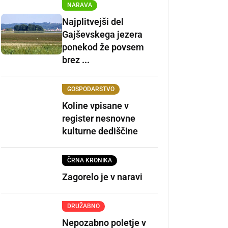
NARAVA
Najplitvejši del
Gajševskega jezera
ponekod že povsem
brez ...
GOSPODARSTVO
Koline vpisane v
register nesnovne
kulturne dediščine
ČRNA KRONIKA
Zagorelo je v naravi
DRUŽABNO
Nepozabno poletje v