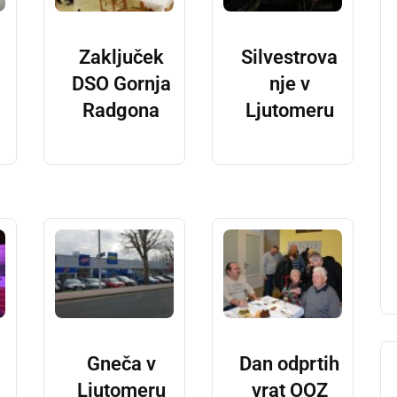
Zaključek
Silvestrova
DSO Gornja
nje v
Radgona
Ljutomeru
Gneča v
Dan odprtih
Ljutomeru
vrat OOZ