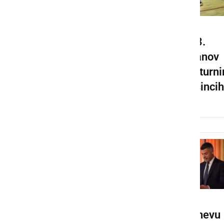
Prometna
13.
nesreča na
Štefanov
avtocesti
futsal turni
v Juršincih
Razstava
Ob Dnevu