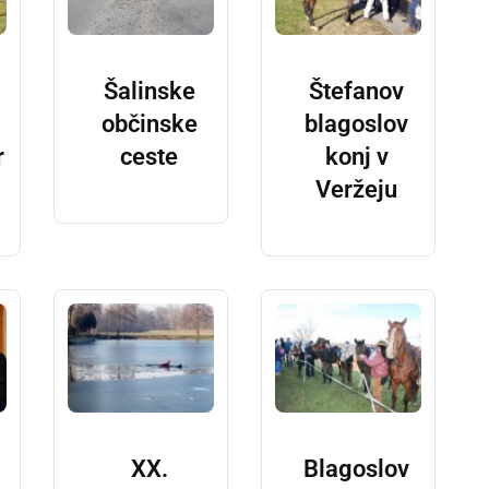
Šalinske
Štefanov
občinske
blagoslov
r
ceste
konj v
Veržeju
XX.
Blagoslov