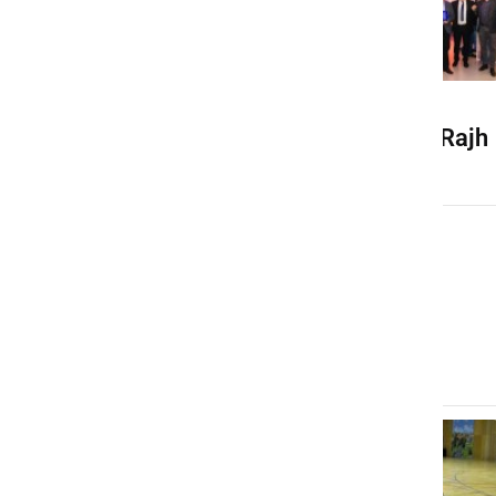
12.
Avto Rajh
novoletni
turnir v
odbojki
mešanih
postav