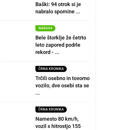
Baški: 94 otrok si je
nabralo spomine ...
NARAVA
Bele štorklje že četrto
leto zapored podrle
rekord - ...
ČRNA KRONIKA
Trčili osebno in tovorno
vozilo, dve osebi sta se
...
ČRNA KRONIKA
Namesto 80 km/h,
vozil s hitrostjo 155