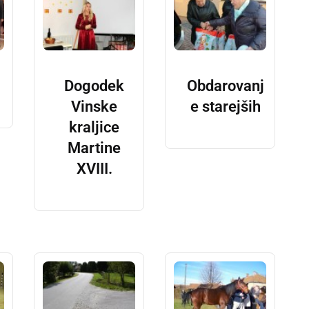
Dogodek
Obdarovanj
Vinske
e starejših
kraljice
Martine
XVIII.