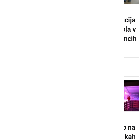
Dela na
Donacija
smučišču
Petrola v
Globoki
Radencih
klanec
Pravljična
Disco na
dežela v
drsalkah