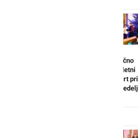
Rojstni
Božično
dnevi v
novoletni
DOSOR-ju
koncert pri
Mali Nedelj