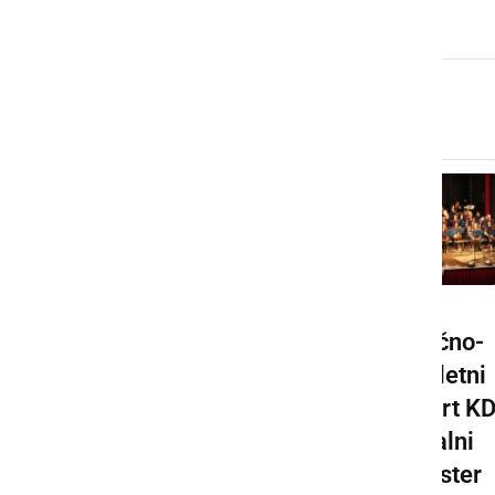
Grabšincih
Kuharske in
Božično-
ustvarjalne
novoletni
delavnice
koncert K
na Glavnem
Pihalni
trgu
orkester