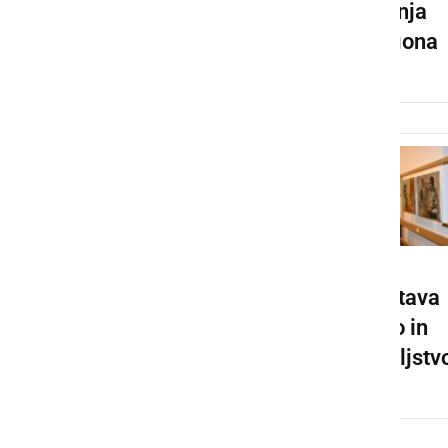
Gornja
Radgona
Prednovolet
Razstava
ni koncert v
Vino in
Radencih
prijateljstv