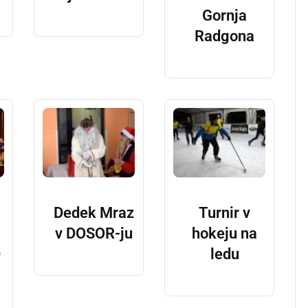
Gornja
Radgona
Dedek Mraz
Turnir v
v DOSOR-ju
hokeju na
D
ledu