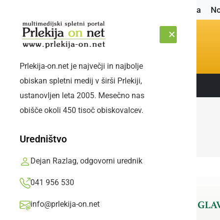
Naslovnica
No
Prlekija-on.net je največji in najbolje
obiskan spletni medij v širši Prlekiji,
Sledite nam:
PETEK, 7. AVGUST 2026
ustanovljen leta 2005. Mesečno nas
obišče okoli 450 tisoč obiskovalcev.
Uredništvo
Dejan Razlag, odgovorni urednik
041 956 530
info@prlekija-on.net