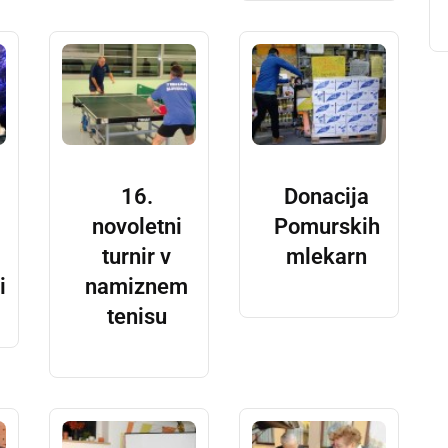
16.
Donacija
novoletni
Pomurskih
turnir v
mlekarn
i
namiznem
tenisu