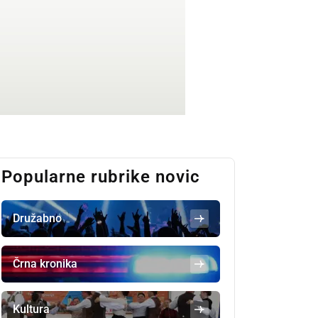
Popularne rubrike novic
Družabno
Črna kronika
Kultura