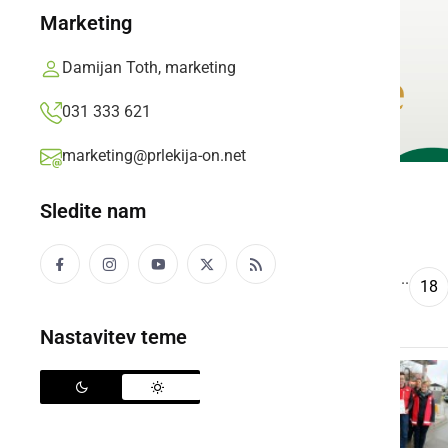
Marketing
Damijan Toth, marketing
031 333 621
marketing@prlekija-on.net
Sledite nam
...
««
‹
1
2
3
4
5
18
Nastavitev teme