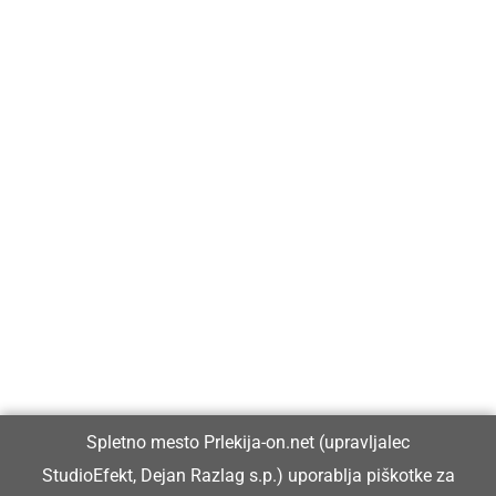
Prlekija-on.net je največji in najbolje obiskan spletni medij v
Prlekiji.
Vpisan je v razvid medijev, ki ga vodi Ministrstvo za kulturo
Republike Slovenije, pod zaporedno številko 1529.
Glavni in odgovorni urednik:
Spletno mesto Prlekija-on.net (upravljalec
Dejan Razlag
StudioEfekt, Dejan Razlag s.p.) uporablja piškotke za
info@prlekija-on.net