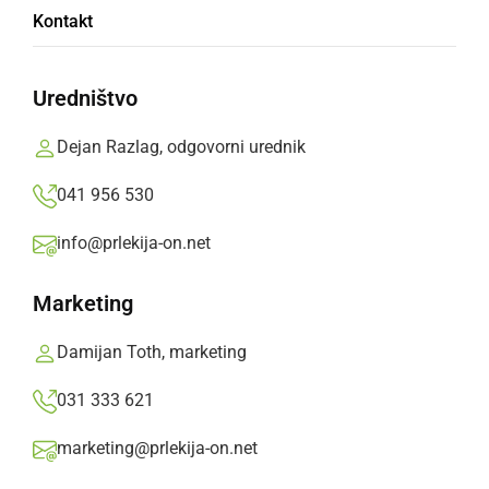
Kontakt
Sandija našli zmrznjenega nedaleč od doma
Uredništvo
Dejan Razlag, odgovorni urednik
041 956 530
Za 38-letnika naj bi bila usodna podhladitev
info@prlekija-on.net
Marketing
Damijan Toth, marketing
031 333 621
marketing@prlekija-on.net