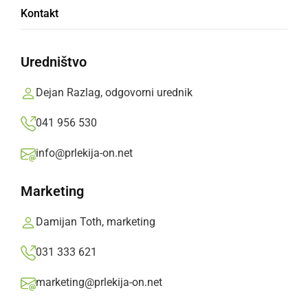
Kontakt
Uredništvo
S tovornim vozilom obtičal na glavni cesti
Dejan Razlag, odgovorni urednik
041 956 530
info@prlekija-on.net
Marketing
Damijan Toth, marketing
031 333 621
marketing@prlekija-on.net