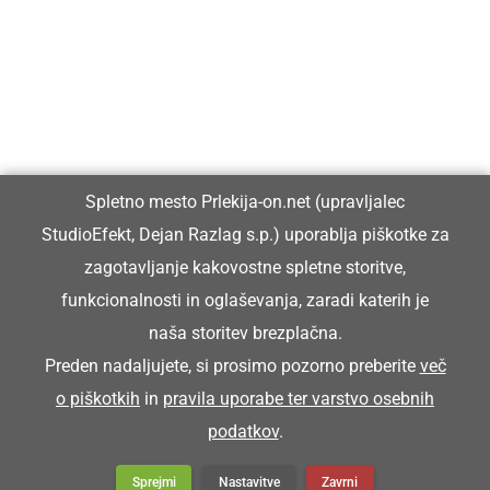
Prlekiji.
Vpisan je v razvid medijev, ki ga vodi Ministrstvo za kulturo
Republike Slovenije, pod zaporedno številko 1529.
Glavni in odgovorni urednik:
Spletno mesto Prlekija-on.net (upravljalec
Dejan Razlag
StudioEfekt, Dejan Razlag s.p.) uporablja piškotke za
info@prlekija-on.net
zagotavljanje kakovostne spletne storitve,
funkcionalnosti in oglaševanja, zaradi katerih je
naša storitev brezplačna.
Preden nadaljujete, si prosimo pozorno preberite
več
o piškotkih
in
pravila uporabe ter varstvo osebnih
© Prlekija-on.net | 2005 - 2026 | Vse pravice pridržane |
podatkov
.
info@prlekija-on.net
Splošni pogoji
•
Izjava o zasebnosti
•
Piškotki
Oglaševanje
Sprejmi
Nastavitve
Zavrni