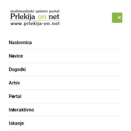
Prijava
NEDELJA, 9. AVGUST 2026
Naslovnica
Arhiv [20]
Novice
Dogodki
Arhiv
Portal
Interaktivno
Išči po datumu
Iskanje
OD