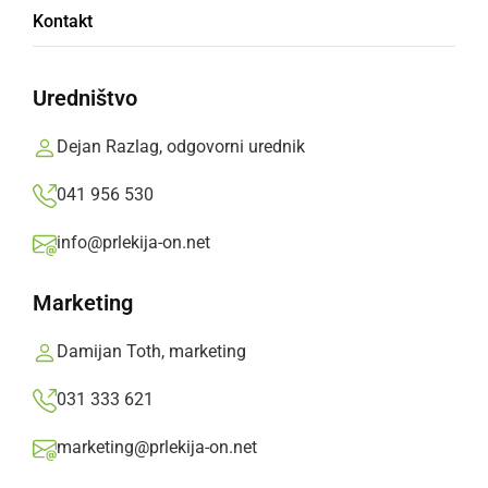
Kontakt
Uredništvo
DO
Dejan Razlag, odgovorni urednik
041 956 530
Prikaži
Počisti filter
info@prlekija-on.net
Marketing
Damijan Toth, marketing
««
‹
19
20
›
»»
031 333 621
marketing@prlekija-on.net
KULTURA IN IZOBRAŽEVANJE