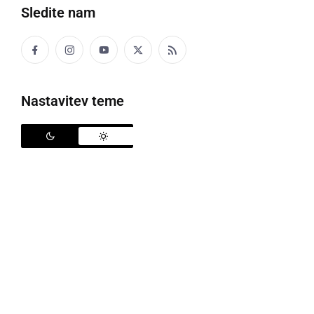
Sledite nam
Panoramska vožnja MK Jezerski duhovi
Nastavitev teme
V soboto, se je na 14. mednarodnem srečanju
motoristov
MK Jezerski duhovi
, ki poteka ob
Gajševskem jezeru, na panoramsko vožnjo podala
nepregledna množica motoristov. Na vožnjo se jih je
podalo okoli štiristo, veliko pa jih je medtem še
ostalo na prizorišču.
Zvečer bo potekal še rock koncert, kjer bodo