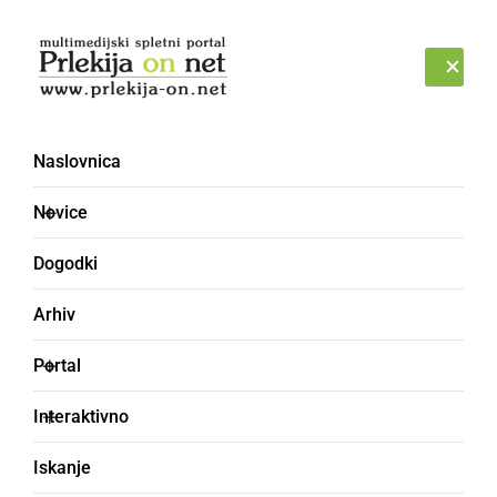
Prijava
NEDELJA, 9. AVGUST 2026
Naslovnica
Novice
Dogodki
Arhiv
DRUŽABNO
Portal
Na panoramsko vožnjo
Interaktivno
izpred Gajševskega
Iskanje
jezera, se je podalo okoli