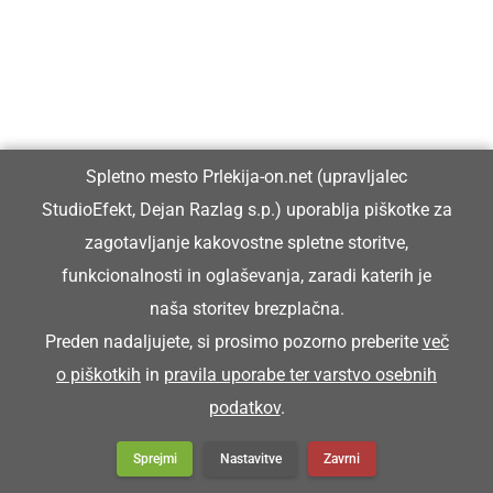
Spletno mesto Prlekija-on.net (upravljalec
StudioEfekt, Dejan Razlag s.p.) uporablja piškotke za
zagotavljanje kakovostne spletne storitve,
funkcionalnosti in oglaševanja, zaradi katerih je
naša storitev brezplačna.
Preden nadaljujete, si prosimo pozorno preberite
več
o piškotkih
in
pravila uporabe ter varstvo osebnih
podatkov
.
Sprejmi
Nastavitve
Zavrni