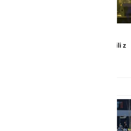
DRUŽABNO
Motoristi srečanje zaključili z
rock koncertom
nedelja, 13. julij 2025 ob 14:46