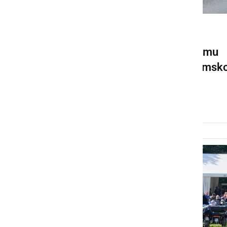
DRUŽABNO
Motoristi so se kljub slabemu
vremenu podali na panoramsk
vožnjo
sobota, 16. maj 2026 ob 17:38