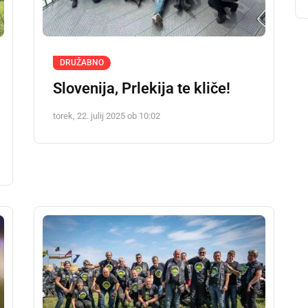
DRUŽABNO
Slovenija, Prlekija te kliče!
torek, 22. julij 2025 ob 10:02