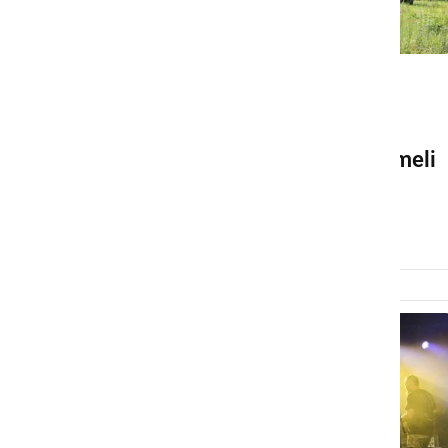
DRUŽABNO
Ta konec tedna bodo v
Ljutomeru ponovno zahrumeli
motorji
sreda, 13. maj 2026 ob 20:15