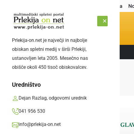
Naslovnica
No
Prlekija-on.net je največji in najbolje
obiskan spletni medij v širši Prlekiji,
Sledite nam:
ČETRTEK, 6. AVGUST 2026
ustanovljen leta 2005. Mesečno nas
obišče okoli 450 tisoč obiskovalcev.
Uredništvo
Dejan Razlag, odgovorni urednik
041 956 530
info@prlekija-on.net