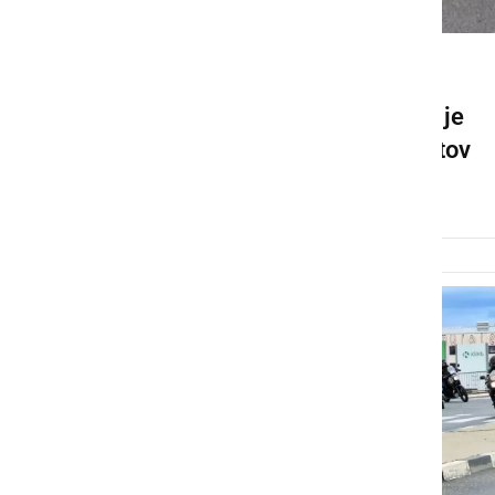
DRUŽABNO
Na panoramsko vožnjo se je
podalo preko 300 motoristov
sobota, 11. julij 2026 ob 17:36