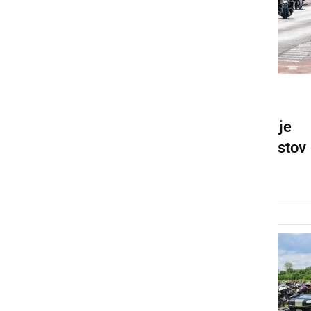
DRUŽABNO
Na panoramsko vožnjo se je
zapeljalo okoli 150 motoristov
sobota, 17. maj 2025 ob 18:58