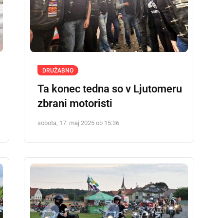
DRUŽABNO
Ta konec tedna so v Ljutomeru
zbrani motoristi
sobota, 17. maj 2025 ob 15:36