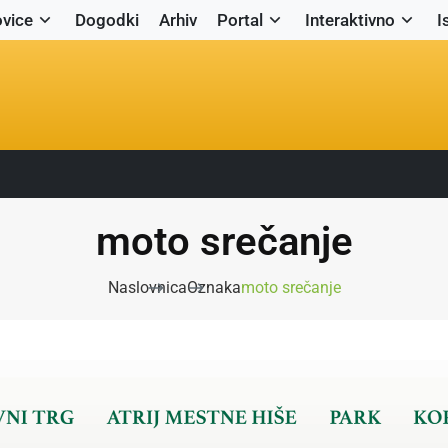
vice
Dogodki
Arhiv
Portal
Interaktivno
I
moto srečanje
Naslovnica
Oznaka
moto srečanje