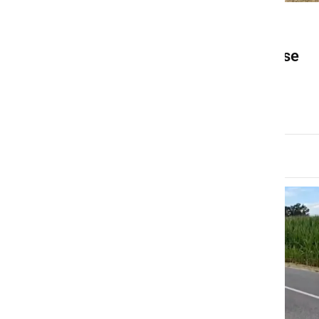
DRUŽABNO
Ob Gajševskem jezeru so se
zbrali številni motoristi
nedelja, 12. julij 2026 ob 16:47