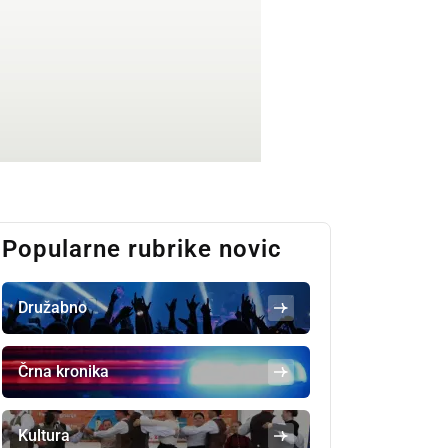
Popularne rubrike novic
Družabno
Črna kronika
Kultura